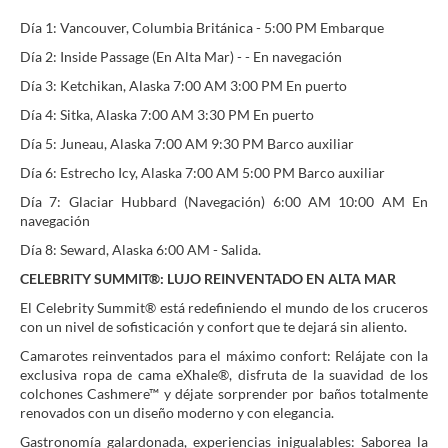
Día 1: Vancouver, Columbia Británica - 5:00 PM Embarque
Día 2: Inside Passage (En Alta Mar) - - En navegación
Día 3: Ketchikan, Alaska 7:00 AM 3:00 PM En puerto
Día 4: Sitka, Alaska 7:00 AM 3:30 PM En puerto
Día 5: Juneau, Alaska 7:00 AM 9:30 PM Barco auxiliar
Día 6: Estrecho Icy, Alaska 7:00 AM 5:00 PM Barco auxiliar
Día 7: Glaciar Hubbard (Navegación) 6:00 AM 10:00 AM En
navegación
Día 8: Seward, Alaska 6:00 AM - Salida.
CELEBRITY SUMMIT®: LUJO REINVENTADO EN ALTA MAR
El Celebrity Summit® está redefiniendo el mundo de los cruceros
con un nivel de sofisticación y confort que te dejará sin aliento.
Camarotes reinventados para el máximo confort: Relájate con la
exclusiva ropa de cama eXhale®, disfruta de la suavidad de los
colchones Cashmere™ y déjate sorprender por baños totalmente
renovados con un diseño moderno y con elegancia.
Gastronomía galardonada, experiencias inigualables: Saborea la