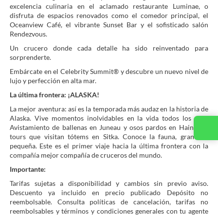
excelencia culinaria en el aclamado restaurante Luminae, o
disfruta de espacios renovados como el comedor principal, el
Oceanview Café, el vibrante Sunset Bar y el sofisticado salón
Rendezvous.
Un crucero donde cada detalle ha sido reinventado para
sorprenderte.
Embárcate en el Celebrity Summit® y descubre un nuevo nivel de
lujo y perfección en alta mar.
La última frontera: ¡ALASKA!
La mejor aventura: así es la temporada más audaz en la historia de
Alaska. Vive momentos inolvidables en la vida todos los días.
Avistamiento de ballenas en Juneau y osos pardos en Haines. Y
Contacta con nosotros
tours que visitan tótems en Sitka. Conoce la fauna, grande y
pequeña. Este es el primer viaje hacia la última frontera con la
compañía mejor compañía de cruceros del mundo.
Importante:
Tarifas sujetas a disponibilidad y cambios sin previo aviso.
Descuento ya incluido en precio publicado Depósito no
reembolsable. Consulta políticas de cancelación, tarifas no
reembolsables y términos y condiciones generales con tu agente