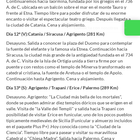
Continuaremos hacia Taormina, fundada por los griegos en el 736
A. de C. ubicada en un balcón sobre el mar en el monte Tauro y
frente al Etna. Tiempo libre para poder disfrutar de su enorme
encanto o visitar el espectacular teatro griego. Después llegada a
la ciudad de Catania. Cena y alojamiento.
Contacta con nosotros
Día 12º (V):Catania / Siracusa / Agrigento (281 Km)
Desayuno. Salida a cononcer la plaza del Duomo para contemplar
la fuente del elefante y la famosa vía Etnea. Continuación hacia
Siracusa, la ciudad más grande de la antigüedad fundada en el 734
A. de C. Visita de la Isla de Ortigia unida a tierra firme por un
puente y con restos como el templo de Minerva transformado en
catedral cristiana, la fuente de Aretusa o el templo de Apolo.
Continuación hasta Agrigento. Cena y alojamiento.
Día 13º (S): Agrigento / Trapani / Erice / Palermo (289 Km)
Desayuno. Agrigento: "La Ciudad más bella de los mortales",
donde se pueden admirar diez templos dóricos que se erigen en el
valle. Visita de "la Valle dei Templi" y salida hacia Trapani con
posibilidad de visitar Erice en funicular, uno de los pocos pueblos
típicamente medievales de Sicilia (Funicular y almuerzo incluidos
en el paquete Plus P+) .Hoy conocida como la "Ciudad de la
Ciencia". Tiempo libre para pasear y visitar su maravillosa
Catedral o "Chiesa Madre". Salida hacia Palermo. Cena y