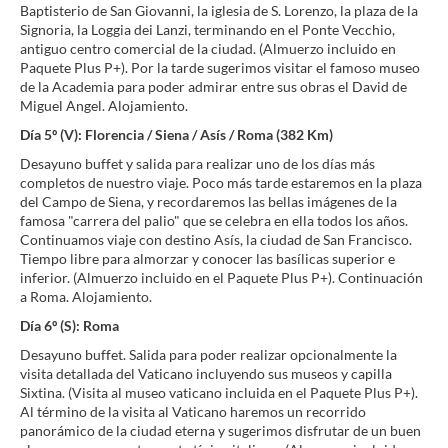
Baptisterio de San Giovanni, la iglesia de S. Lorenzo, la plaza de la
Signoria, la Loggia dei Lanzi, terminando en el Ponte Vecchio,
antiguo centro comercial de la ciudad. (Almuerzo incluido en
Paquete Plus P+). Por la tarde sugerimos visitar el famoso museo
de la Academia para poder admirar entre sus obras el David de
Miguel Angel. Alojamiento.
Día 5º (V): Florencia / Siena / Asís / Roma (382 Km)
Desayuno buffet y salida para realizar uno de los días más
completos de nuestro viaje. Poco más tarde estaremos en la plaza
del Campo de Siena, y recordaremos las bellas imágenes de la
famosa "carrera del palio" que se celebra en ella todos los años.
Continuamos viaje con destino Asís, la ciudad de San Francisco.
Tiempo libre para almorzar y conocer las basílicas superior e
inferior. (Almuerzo incluido en el Paquete Plus P+). Continuación
a Roma. Alojamiento.
Día 6º (S): Roma
Desayuno buffet. Salida para poder realizar opcionalmente la
visita detallada del Vaticano incluyendo sus museos y capilla
Sixtina. (Visita al museo vaticano incluida en el Paquete Plus P+).
Al término de la visita al Vaticano haremos un recorrido
panorámico de la ciudad eterna y sugerimos disfrutar de un buen