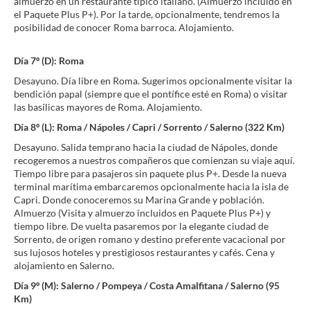
almuerzo en un restaurante típico italiano. (Almuerzo incluido en
el Paquete Plus P+). Por la tarde, opcionalmente, tendremos la
posibilidad de conocer Roma barroca. Alojamiento.
Día 7º (D): Roma
Desayuno. Día libre en Roma. Sugerimos opcionalmente visitar la
bendición papal (siempre que el pontífice esté en Roma) o visitar
las basílicas mayores de Roma. Alojamiento.
Día 8º (L): Roma / Nápoles / Capri / Sorrento / Salerno (322 Km)
Desayuno. Salida temprano hacia la ciudad de Nápoles, donde
recogeremos a nuestros compañeros que comienzan su viaje aquí.
Tiempo libre para pasajeros sin paquete plus P+. Desde la nueva
terminal marítima embarcaremos opcionalmente hacia la isla de
Capri. Donde conoceremos su Marina Grande y población.
Almuerzo (Visita y almuerzo incluidos en Paquete Plus P+) y
tiempo libre. De vuelta pasaremos por la elegante ciudad de
Sorrento, de origen romano y destino preferente vacacional por
sus lujosos hoteles y prestigiosos restaurantes y cafés. Cena y
alojamiento en Salerno.
Día 9º (M): Salerno / Pompeya / Costa Amalfitana / Salerno (95
Km)