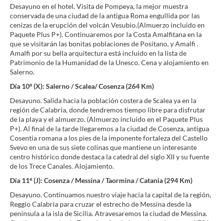
Desayuno en el hotel. Visita de Pompeya, la mejor muestra
conservada de una ciudad de la antigua Roma engullida por las
cenizas de la erupción del volcán Vesubio.(Almuerzo incluido en
Paquete Plus P+). Continuaremos por la Costa Amalfitana en la
que se visitarán las bonitas poblaciones de Positano, y Amalfi .
Amalfi por su bella arquitectura está incluido en la lista de
Patrimonio de la Humanidad de la Unesco. Cena y alojamiento en
Salerno.
Día 10º (X): Salerno / Scalea/ Cosenza (264 Km)
Desayuno. Salida hacia la población costera de Scalea ya en la
región de Calabria, donde tendremos tiempo libre para disfrutar
de la playa y el almuerzo. (Almuerzo incluido en el Paquete Plus
P+). Al final de la tarde llegaremos a la ciudad de Cosenza, antigua
Cosentia romana a los pies de la imponente fortaleza del Castello
Svevo en una de sus siete colinas que mantiene un interesante
centro histórico donde destaca la catedral del siglo XII y su fuente
de los Trece Canales. Alojamiento.
Día 11º (J): Cosenza / Messina / Taormina / Catania (294 Km)
Desayuno. Continuamos nuestro viaje hacia la capital de la región,
Reggio Calabria para cruzar el estrecho de Messina desde la
península a la isla de Sicilia. Atravesaremos la ciudad de Messina.