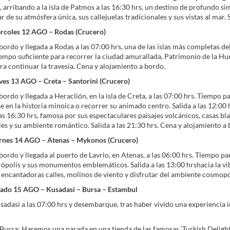
, arribando a la isla de Patmos a las 16:30 hrs, un destino de profundo s
r de su atmósfera única, sus callejuelas tradicionales y sus vistas al mar.
ércoles 12 AGO – Rodas (Crucero)
ordo y llegada a Rodas a las 07:00 hrs, una de las islas más completas de
empo suficiente para recorrer la ciudad amurallada, Patrimonio de la Huma
ra continuar la travesía. Cena y alojamiento a bordo.
ves 13 AGO – Creta – Santorini (Crucero)
ordo y llegada a Heraclión, en la isla de Creta, a las 07:00 hrs. Tiempo pa
e en la historia minoica o recorrer su animado centro. Salida a las 12:00
las 16:30 hrs, famosa por sus espectaculares paisajes volcánicos, casas bla
s y su ambiente romántico. Salida a las 21:30 hrs. Cena y alojamiento a 
ernes 14 AGO – Atenas – Mykonos (Crucero)
ordo y llegada al puerto de Lavrio, en Atenas, a las 06:00 hrs. Tiempo par
crópolis y sus monumentos emblemáticos. Salida a las 13:00 hrshacia la vib
 encantadoras calles, molinos de viento y disfrutar del ambiente cosmopoli
bado 15 AGO – Kusadasi – Bursa – Estambul
sadasi a las 07:00 hrs y desembarque, tras haber vivido una experiencia 
 Bursa: Haremos una parada en una tienda de las famosas ‘Turkish Delight’