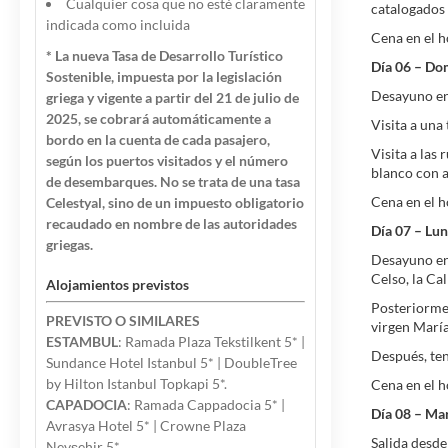
Cualquier cosa que no esté claramente
catalogados 
indicada como incluida
Cena en el h
* La nueva Tasa de Desarrollo Turístico
Día 06 – Do
Sostenible, impuesta por la legislación
Desayuno en 
griega y vigente a partir del 21 de julio de
2025, se cobrará automáticamente a
Visita a una 
bordo en la cuenta de cada pasajero,
Visita a las
según los puertos visitados y el número
blanco con a
de desembarques. No se trata de una tasa
Cena en el h
Celestyal, sino de un impuesto obligatorio
recaudado en nombre de las autoridades
Día 07 – Lu
griegas.
Desayuno en 
Celso, la Ca
Alojamientos previstos
Posteriormen
PREVISTO O SIMILARES
virgen María
ESTAMBUL
: Ramada Plaza Tekstilkent 5* |
Después, ten
Sundance Hotel Istanbul 5* | DoubleTree
by Hilton Istanbul Topkapi 5*.
Cena en el h
CAPADOCIA
: Ramada Cappadocia 5* |
Día 08 – Ma
Avrasya Hotel 5* | Crowne Plaza
Salida desde
Nevşehir 5*.