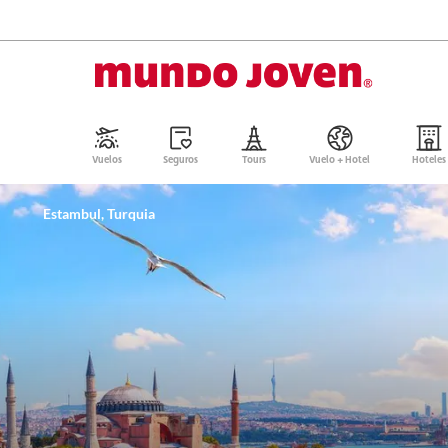
Vuelos
Seguros
Tours
Vuelo + Hotel
Hoteles
Estambul, Turquia