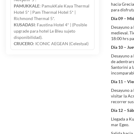
hacia Grecia
PAMUKKALE
: PamukKale Kaya Thermal
para disfruta
Hotel 5* | Pam Thermal Hotel 5* |
Richmond Thermal 5*.
Día 09 – Mi
KUSADASI
: Faustina Hotel 4* | (Posible
Desayuno a b
upgrade para hotel Le Bleu sujeto
medieval. Ti
disponibilidad).
18:00 hrs pa
CRUCERO
: ICONIC AEGEAN (Celestyal)
Día 10 – Jue
Desayuno a b
de adentrars
Santorini a 
incomparable
Día 11 – Vi
Desayuno a b
visitar la A
recorrer sus
Día 12 – Sá
Llegada a Ku
mar Egeo.
Salida hacia