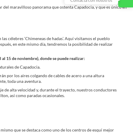
Contacta con nosotros
tar del maravilloso panorama que ostenta Capadocia, y que es único en
an las célebres ‘Chimeneas de hadas’. Aquí visitamos el pueblo
spués, en este mismo día, tendremos la posibilidad de realizar
l al 15 de noviembre), donde se puede realizar:
aturales de Capadocia.
arán por los aires colgando de cables de acero a una altura
nte, toda una aventura.
 de alta velocidad y, durante el trayecto, nuestros conductores
lton, así como paradas ocasionales.
, mismo que se destaca como uno de los centros de esquí mejor