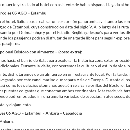
eropuerto y traslado al hotel con asistente de habla hispana. Llegada al ho
ércoles 05 AGO – Estambul
el hotel. Salida para realizar una excursión panorámica visitando las zo
iguo de Estambul, cuya construcción data del siglo V. A lo largo de la rut
sando por Dolmabahçe y por el Estadio Beşiktaş, después para ver los dist
de los pasajeros podrán disfrutar de una tarde libre para seguir exploran
s pasajeros.
pcional Bósforo con almuerzo – (costo extra):
s hacia el barrio de Balat para explorar la histórica zona exterior occid
radicionales. Durante la visita, conoceremos la cultura y el estilo de vida
te, disfrutaremos de un almuerzo en un restaurante local. Por la tarde,
avegando por este canal marino que separa Asia de Europa. Durante el rec
 así como los palacios otomanos que aún se alzan a orillas del Bósforo. T
os puentes colgantes que conectan ambos continentes. Más tarde, visitar
nde podremos adquirir una amplia variedad de especias, frutos secos, dulc
otel y alojamiento.
eves 06 AGO – Estambul – Ankara – Capadocia
 Ankara.
la capital, tendremos un tour panorámico de la ciudad con una parada en 