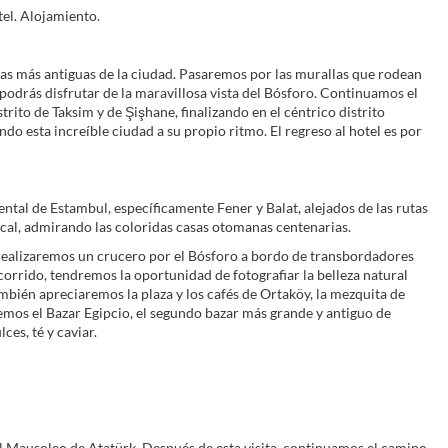
tel. Alojamiento.
nas más antiguas de la ciudad. Pasaremos por las murallas que rodean
a podrás disfrutar de la maravillosa vista del Bósforo. Continuamos el
rito de Taksim y de Şişhane, finalizando en el céntrico distrito
do esta increíble ciudad a su propio ritmo. El regreso al hotel es por
ental de Estambul, específicamente Fener y Balat, alejados de las rutas
 local, admirando las coloridas casas otomanas centenarias.
 realizaremos un crucero por el Bósforo a bordo de transbordadores
orrido, tendremos la oportunidad de fotografiar la belleza natural
ambién apreciaremos la plaza y los cafés de Ortaköy, la mezquita de
emos el Bazar Egipcio, el segundo bazar más grande y antiguo de
es, té y caviar.
el Mausoleo de Atatürk. Después de esta visita, continuamos el camino