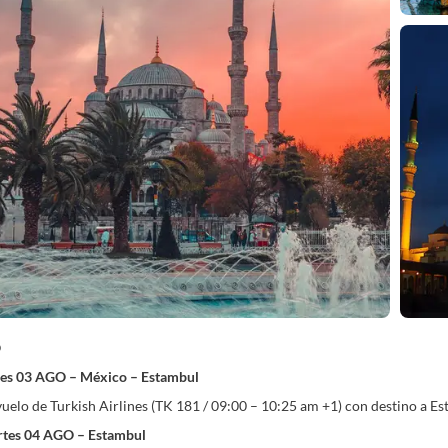
O
nes 03 AGO – México – Estambul
 vuelo de Turkish Airlines (TK 181 / 09:00 – 10:25 am +1) con destino a 
rtes 04 AGO – Estambul