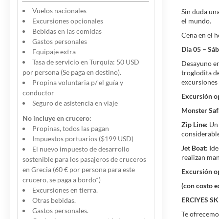
Vuelos nacionales
Sin duda una
Excursiones opcionales
el mundo.
Bebidas en las comidas
Cena en el h
Gastos personales
Día 05 – Sá
Equipaje extra
Tasa de servicio en Turquía: 50 USD
Desayuno en 
por persona (Se paga en destino).
troglodita d
excursiones 
Propina voluntaria p/ el guía y
conductor
Excursión op
Seguro de asistencia en viaje
Monster Saf
No incluye en crucero:
Zip Line:
Un 
Propinas, todos las pagan
considerable
Impuestos portuarios ($199 USD)
Jet Boat:
Ide
El nuevo impuesto de desarrollo
realizan man
sostenible para los pasajeros de cruceros
en Grecia (60 € por persona para este
Excursión o
crucero, se paga a bordo*)
(con costo e
Excursiones en tierra.
ERCIYES SKI
Otras bebidas.
Gastos personales.
Te ofrecemos