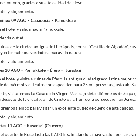
del mundo, gracias a su alta calidad de nieve.
otel y alojamiento.
mingo 09 AGO – Capadocia – Pamukkale
el hotel y salida hacia Pamukkale.
tienda outlet.
 ruinas de la ciudad antigua de Hierápolis, con su “Castillo de Algodón”, c
gua termal; una verdadera maravilla natural.
otel y alojamiento.
nes 10 AGO – Pamukkale – Éfeso – Kusadasi
el hotel y visita a ruinas de Éfeso, la antigua ciudad greco-latina mejo
lle de mármol y el Teatro con capacidad para 25 mil personas, justo ahí S
te, visitaremos La Casa de la Virgen María, (a siete kilómetros de Selçuk),
 después de la crucifixión de Cristo para huir de la persecución en Jerus
dremos tiempo para visitar un excelente outlet de cuero de alta calidad.
otel y alojamiento.
rtes 11 AGO – Kusadasi (Crucero)
 el puerto de Kusadasi a las 07:00 hrs, iniciando la navegación por las ag