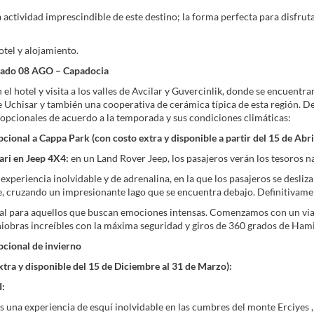
 actividad imprescindible de este destino; la forma perfecta para disfru
otel y alojamiento.
bado 08 AGO – Capadocia
el hotel y visita a los valles de Avcilar y Guvercinlik, donde se encuentr
e Uchisar y también una cooperativa de cerámica típica de esta región. De
opcionales de acuerdo a la temporada y sus condiciones climáticas:
cional a Cappa Park (con costo extra y disponible a partir del 15 de Abri
ari en Jeep 4X4:
en un Land Rover Jeep, los pasajeros verán los tesoros n
experiencia inolvidable y de adrenalina, en la que los pasajeros se desliz
, cruzando un impresionante lago que se encuentra debajo. Definitivame
al para aquellos que buscan emociones intensas. Comenzamos con un viaje
iobras increíbles con la máxima seguridad y giros de 360 grados de Hami
pcional de invierno
xtra y disponible del 15 de Diciembre al 31 de Marzo):
:
 una experiencia de esquí inolvidable en las cumbres del monte Erciyes 