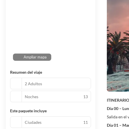
Ampliar mapa
Resumen del viaje
2 Adultos
Noches
13
ITINERARI
Día 00 – Lu
Este paquete incluye
Salida en el
Ciudades
11
Día 01 – Ma