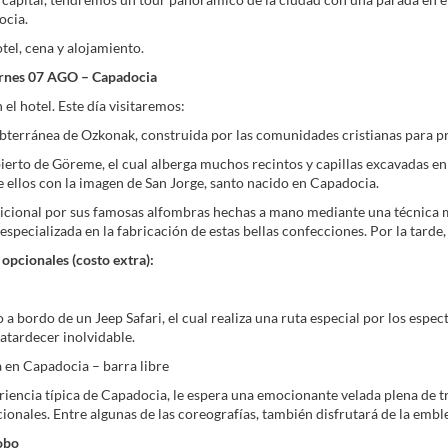
ocia.
otel, cena y alojamiento.
ernes 07 AGO – Capadocia
el hotel. Este día visitaremos:
bterránea de Ozkonak, construida por las comunidades cristianas para p
erto de Göreme, el cual alberga muchos recintos y capillas excavadas en 
e ellos con la imagen de San Jorge, santo nacido en Capadocia.
dicional por sus famosas alfombras hechas a mano mediante una técnica 
especializada en la fabricación de estas bellas confecciones. Por la tarde
opcionales (costo extra):
 a bordo de un Jeep Safari, el cual realiza una ruta especial por los espe
 atardecer inolvidable.
 en Capadocia – barra libre
riencia típica de Capadocia, le espera una emocionante velada plena de tra
cionales. Entre algunas de las coreografías, también disfrutará de la emble
obo