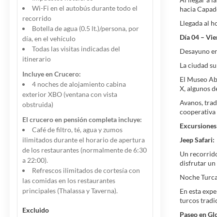
Wi-Fi en el autobús durante todo el
hacia Capad
recorrido
Llegada al h
Botella de agua (0.5 lt.)/persona, por
Día 04 – Vi
día, en el vehículo
Todas las visitas indicadas del
Desayuno en 
itinerario
La ciudad su
Incluye en Crucero:
El Museo Abi
4 noches de alojamiento cabina
X, algunos d
exterior XBO (ventana con vista
Avanos, tra
obstruida)
cooperativa 
El crucero en pensión completa incluye:
Excursiones 
Café de filtro, té, agua y zumos
ilimitados durante el horario de apertura
Jeep Safari:
de los restaurantes (normalmente de 6:30
Un recorrido
a 22:00).
disfrutar un
Refrescos ilimitados de cortesía con
Noche Turca
las comidas en los restaurantes
principales (Thalassa y Taverna).
En esta expe
turcos tradi
Excluido
Paseo en Gl