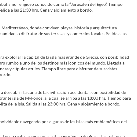
imbolismo religioso conocido como la “Jerusalén del Egeo”. Tiempo
 Salida a las 21:30 hrs. Cena y alojamiento a bordo.
l Mediterráneo, donde conviven playas, historia y arquitectura
nidad, o disfrutar de sus terrazas y comercios locales. Salida a las
ra explorar la capital de la isla más grande de Grecia, con posibilidad
 hrs rumbo a uno de los destinos más icónicos del mundo. Llegada a
ncas y cúpulas azules. Tiempo libre para disfrutar de sus vistas
bordo.
a descubrir la cuna de la civilización occidental, con posibilidad de
rante isla de Mykonos, a la cual se arriba a las 18:00 hrs. Tiempo para
ta de la isla. Salida a las 23:00 hrs. Cena y alojamiento a bordo.
inolvidable navegando por algunas de las islas más emblemáticas del
. Luego realizaremos una visita panorámica de Bursa, la cual fue la