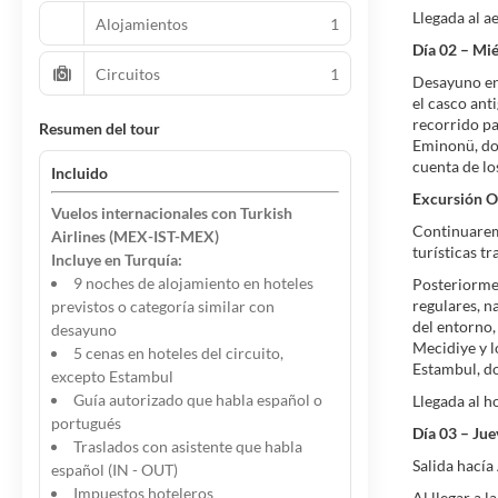
Llegada al a
Alojamientos
1
Día 02 – Mi
Circuitos
1
Desayuno en 
el casco ant
recorrido pa
Resumen del tour
Eminonü, don
cuenta de lo
Incluido
Excursión O
Vuelos internacionales con Turkish
Continuaremo
Airlines (MEX-IST-MEX)
turísticas t
Incluye en Turquía:
9 noches de alojamiento en hoteles
Posteriormen
regulares, n
previstos o categoría similar con
del entorno,
desayuno
Mecidiye y l
5 cenas en hoteles del circuito,
Estambul, do
excepto Estambul
Guía autorizado que habla español o
Llegada al h
portugués
Día 03 – Ju
Traslados con asistente que habla
Salida hacía
español (IN - OUT)
Impuestos hoteleros
Al llegar a 