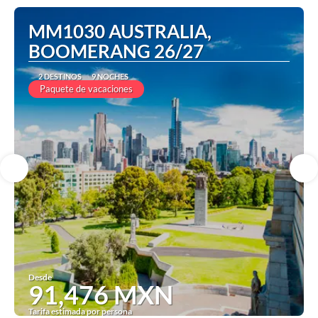
MM1030 AUSTRALIA,
BOOMERANG 26/27
2 DESTINOS
9 NOCHES
Paquete de vacaciones
Desde
91,476 MXN
Tarifa estimada por persona