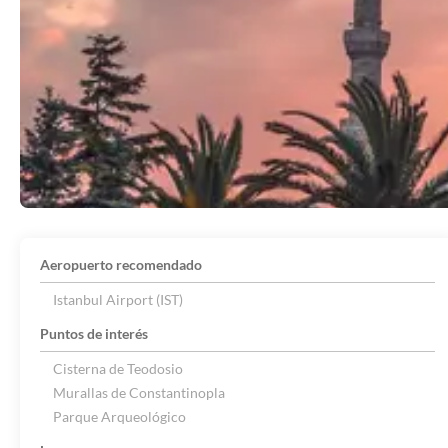
Aeropuerto recomendado
Istanbul Airport (IST)
Puntos de interés
Cisterna de Teodosio
Murallas de Constantinopla
Parque Arqueológico