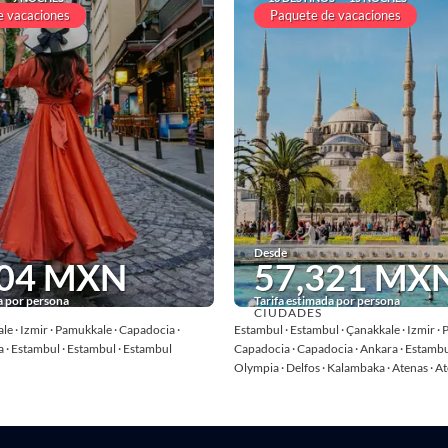
e vacaciones
Paquete de vacaciones
Desde
404 MXN
57,321 MX
a por persona
Tarifa estimada por persona
CIUDADES
Ver
Ver
le · Izmir · Pamukkale · Capadocia ·
Estambul · Estambul · Çanakkale · Izmir · 
 · Estambul · Estambul · Estambul
Capadocia · Capadocia · Ankara · Estambul
Olympia · Delfos · Kalambaka · Atenas · A