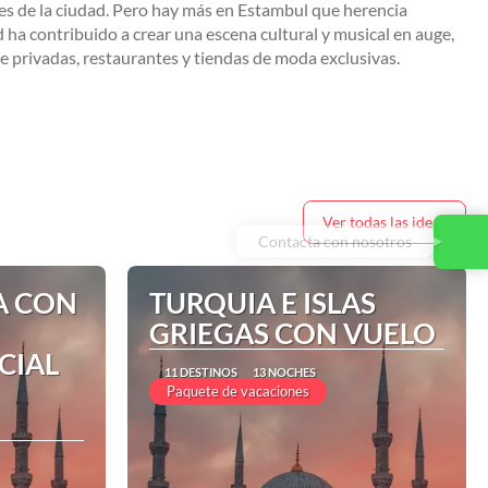
es de la ciudad. Pero hay más en Estambul que herencia
 ha contribuido a crear una escena cultural y musical en auge,
te privadas, restaurantes y tiendas de moda exclusivas.
Ver todas las ideas
Contacta con nosotros
A CON
TURQUIA E ISLAS
GRIEGAS CON VUELO
CIAL
11 DESTINOS
13 NOCHES
Paquete de vacaciones