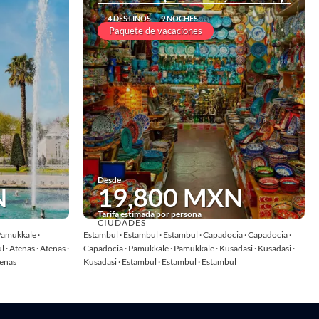
4 DESTINOS
9 NOCHES
Paquete de vacaciones
Desde
N
19,800 MXN
Tarifa estimada por persona
CIUDADES
Ver
Pamukkale ·
Estambul · Estambul · Estambul · Capadocia · Capadocia ·
 · Atenas · Atenas ·
Capadocia · Pamukkale · Pamukkale · Kusadasi · Kusadasi ·
tenas
Kusadasi · Estambul · Estambul · Estambul