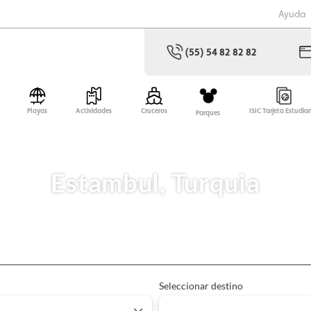
Ayuda
(55) 54 82 82 82
Playas
Actividades
Cruceros
ISIC Tarjeta Estudia
Parques
Estambul, Turquia
Alojamiento
Excursiones
Seleccionar destino