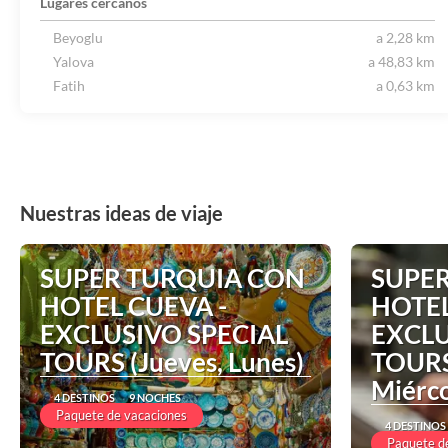
Lugares cercanos
Beyoglu
a 2,28 km
Yalova
a 48,83 km
Fatih
a 0,63 km
Nuestras ideas de viaje
SUPER TURQUIA CON
SUPE
HOTEL CUEVA -
HOTEL
EXCLUSIVO SPECIAL
EXCLU
TOURS (Jueves, Lunes)
TOURS
Miérco
4 DESTINOS
9 NOCHES
Paquete de vacaciones
4 DESTINOS
Paquete d