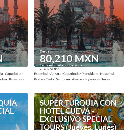
Desde
N
80,210 MXN
Tarifa estimada por persona
CIUDADES
Ver
a · Capadocia ·
Estambul · Ankara · Capadocia · Pamukkale · Kusadasi ·
asi · Kusadasi ·
Rodas · Creta · Santorini · Atenas · Mykonos · Bursa
l
QUÍA
SUPER TURQUIA CON
CIAL
HOTEL CUEVA -
EXCLUSIVO SPECIAL
TOURS (Jueves, Lunes)