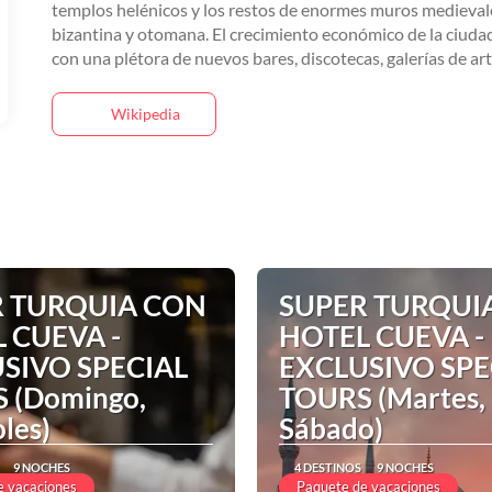
templos helénicos y los restos de enormes muros medieval
bizantina y otomana. El crecimiento económico de la ciudad
con una plétora de nuevos bares, discotecas, galerías de ar
Wikipedia
R TURQUIA CON
SUPER TURQUI
 CUEVA -
HOTEL CUEVA -
SIVO SPECIAL
EXCLUSIVO SPE
 (Domingo,
TOURS (Martes,
les)
Sábado)
9 NOCHES
4 DESTINOS
9 NOCHES
e vacaciones
Paquete de vacaciones