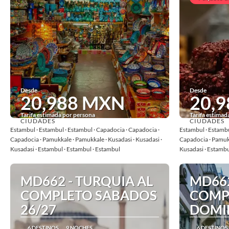
Desde
Desde
20,988 MXN
20,
Tarifa estimada por persona
Tarifa estimad
CIUDADES
CIUDADES
Ver
Estambul · Estambul · Estambul · Capadocia · Capadocia ·
Estambul · Estambu
Capadocia · Pamukkale · Pamukkale · Kusadasi · Kusadasi ·
Capadocia · Pamukk
Kusadasi · Estambul · Estambul · Estambul
Kusadasi · Estambu
MD662 - TURQUIA AL
MD662
COMPLETO SABADOS
COMP
26/27
DOMI
6 DESTINOS
9 NOCHES
6 DESTINOS