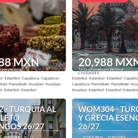
Desde
988 MXN
20,988 MX
a por persona
Tarifa estimada por persona
CIUDADES
Ver
Ver
l · Estambul · Capadocia · Capadocia ·
Estambul · Estambul · Estambul · Capadoci
ale · Pamukkale · Kusadasi · Kusadasi ·
Capadocia · Pamukkale · Pamukkale · Kusad
l · Estambul · Estambul
Kusadasi · Estambul · Estambul · Estambu
 - TURQUIA AL
WOM304 - TUR
LETO
Y GRECIA ESEN
NGOS 26/27
26/27
9 NOCHES
10 DESTINOS
15 NOCHES