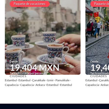
Paquete de vacaciones
Paquete d
Desde
Desde
19,404 MXN
19,
Tarifa estimada por persona
Tarifa estimad
CIUDADES
CIUDADES
Ver
Estambul · Estambul · Çanakkale · Izmir · Pamukkale ·
Estambul · Çanakka
Capadocia · Capadocia · Ankara · Estambul · Estambul
Capadocia · Ankara