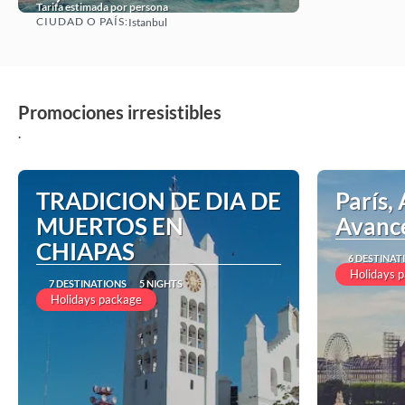
Tarifa estimada por persona
CIUDAD O PAÍS:
Istanbul
See
Promociones irresistibles
.
TRADICION DE DIA DE
París, 
MUERTOS EN
Avanc
CHIAPAS
6 DESTINAT
Holidays 
7 DESTINATIONS
5 NIGHTS
Holidays package