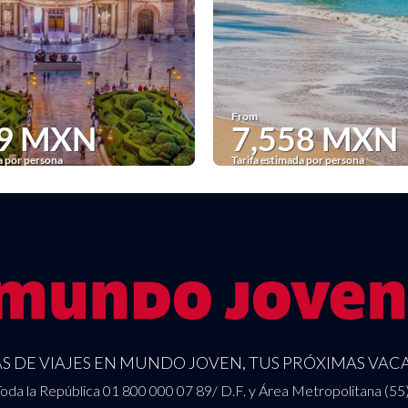
From
69 MXN
7,558 MXN
a por persona
Tarifa estimada por persona
See
See
 DE VIAJES EN MUNDO JOVEN, TUS PRÓXIMAS VACA
oda la República 01 800 000 07 89/ D.F. y Área Metropolitana (55