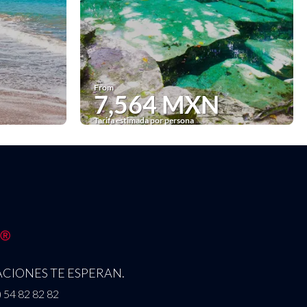
From
7,564 MXN
Tarifa estimada por persona
See
CIONES TE ESPERAN.
) 54 82 82 82