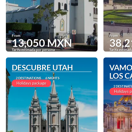
From
From
13,050 MXN
38,
Tarifa estimada por persona
Tarifa estimad
See
DESCUBRE UTAH
VAMO
LOS 
2 DESTINATIONS
6 NIGHTS
Holidays package
2 DESTINAT
Holidays 