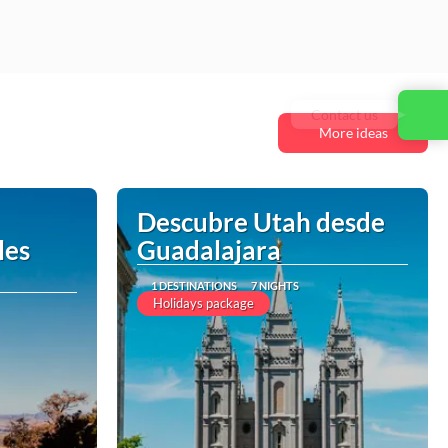
Contact us
More ideas
Descubre Utah desde
les
Guadalajara
1 DESTINATIONS
7 NIGHTS
Holidays package