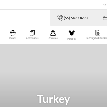
He
(55) 54 82 82 82
Playas
Actividades
Cruceros
ISIC Tarjeta Estudia
Parques
Turkey