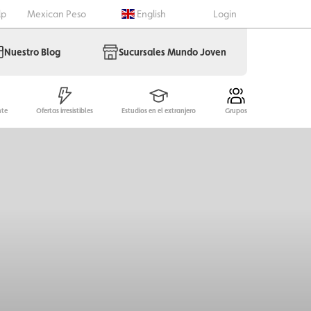
lp
Mexican Peso
English
Login
Nuestro Blog
Sucursales Mundo Joven
nte
Ofertas irresistibles
Estudios en el extranjero
Grupos