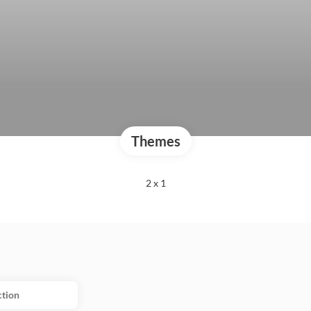
Themes
2 x 1
ction