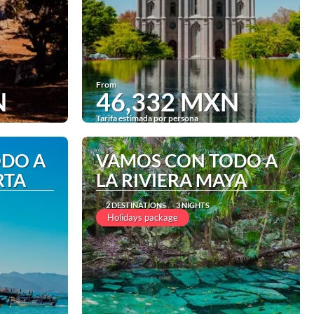
From
N
46,332 MXN
Tarifa estimada por persona
See
ODO A
VAMOS CON TODO A
RTA
LA RIVIERA MAYA
2 DESTINATIONS
3 NIGHTS
Holidays package