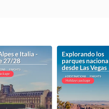
Alpes e Italia -
Explorando los
e 27/28
parques naciona
desde Las Vegas
IONS
9 NIGHTS
package
6 DESTINATIONS
9 NIGHTS
Holidays package