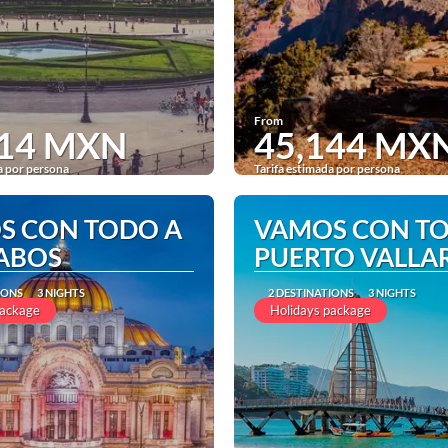
From
214 MXN
45,144 MX
a por persona
Tarifa estimada por persona
See
See
S CON TODO A
VAMOS CON T
CABOS
PUERTO VALLA
IONS
3 NIGHTS
2 DESTINATIONS
3 NIGHTS
package
Holidays package