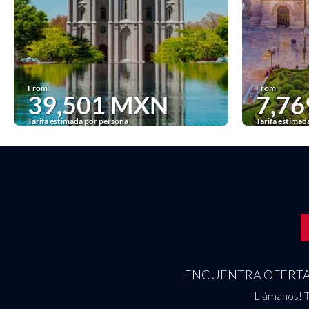
From
From
39,501 MXN
7,7
Tarifa estimada por persona
Tarifa estimad
See
ENCUENTRA OFERTAS
¡Llámanos! T