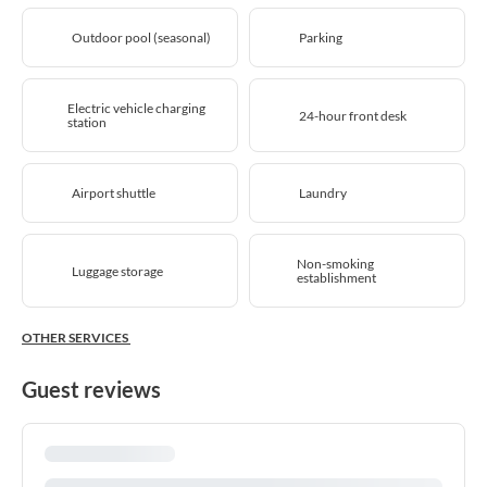
Outdoor pool (seasonal)
Parking
Electric vehicle charging
24-hour front desk
station
Airport shuttle
Laundry
Non-smoking
Luggage storage
establishment
OTHER SERVICES
Guest reviews