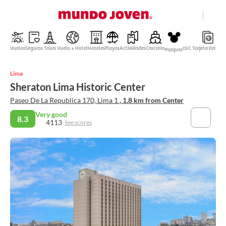
close
Help
Vuelos
Seguros
Tours
Vuelo + Hotel
Hoteles
Playas
Actividades
Cruceros
ISIC Tarjeta Estudi
Parques
Mexican Peso
Lima
English
Sheraton Lima Historic Center
Login
Paseo De La Republica 170, Lima 1
, 1.8 km from Center
Very good
8.3
4113
See scores