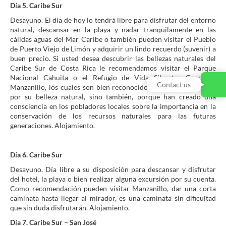
Día 5. Caribe Sur
Desayuno. El día de hoy lo tendrá libre para disfrutar del entorno
natural, descansar en la playa y nadar tranquilamente en las
cálidas aguas del Mar Caribe o también pueden visitar el Pueblo
de Puerto Viejo de Limón y adquirir un lindo recuerdo (suvenir) a
buen precio. Si usted desea descubrir las bellezas naturales del
Caribe Sur de Costa Rica le recomendamos visitar el Parque
Nacional Cahuita o el Refugio de Vida Silvestre Gandoca-
Contact us
Manzanillo, los cuales son bien reconocidos localmente, no sólo
por su belleza natural, sino también, porque han creado una
consciencia en los pobladores locales sobre la importancia en la
conservación de los recursos naturales para las futuras
generaciones. Alojamiento.
Día 6. Caribe Sur
Desayuno. Día libre a su disposición para descansar y disfrutar
del hotel, la playa o bien realizar alguna excursión por su cuenta.
Como recomendación pueden visitar Manzanillo, dar una corta
caminata hasta llegar al mirador, es una caminata sin dificultad
que sin duda disfrutarán. Alojamiento.
Día 7. Caribe Sur – San José