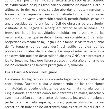
continuaran por un camino rural se caracteriza por estar rodeado
de exuberantes bosques tropicales y cultivos de banana. Para la
última parte del recorrido, se debe abordar un bote y navegar a
través de los pequeños canales por alrededor de dos horas en
medio de una vasta vegetación tropical, permitiéndole gozar de
una diversidad de flora y fauna fácil de observar para cualquier
visitante. A su llegada al albergue turístico se les brindará una
breve charla de las actividades incluidas en la zona y de las
recomendaciones que se deben tomar en consideración al estar
hospedado en medio de la jungla. Por la tarde, se visitará el pueblo
de Tortuguero donde aprenderá del estilo de vida de los
pobladores locales del Caribe y los importantes esfuerzos de
conservación que han desarrollado algunas ONG para proteger a
las tortugas marinas que llegan a desovar cada año a lo largo de
los 22 kilómetros de la costa protegida. Alojamiento.
Día 3. Parque Nacional Tortuguero
Desayuno. Tortuguero es un excelente lugar para los amantes del
ecoturismo. Durante el día y dependiendo de las condiciones
climatológicas puede disfrutar de una caminata guiada por la
jungla donde aprenderá como los diferentes animales, insectos y
aves interactúan con las plantas del bosque, logrando un balance
perfecto entre cada especie, o bien, pueden disfrutar de un
recorrido en bote por los diferentes canales naturales del Parque