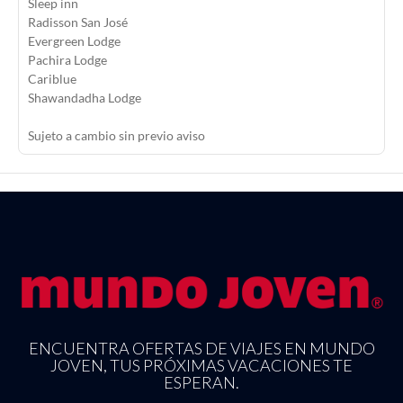
Sleep inn
Radisson San José
Evergreen Lodge
Pachira Lodge
Cariblue
Shawandadha Lodge
Sujeto a cambio sin previo aviso
ENCUENTRA OFERTAS DE VIAJES EN MUNDO
JOVEN, TUS PRÓXIMAS VACACIONES TE
ESPERAN.