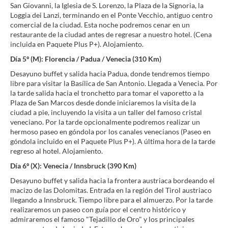
San Giovanni, la Iglesia de S. Lorenzo, la Plaza de la Signoria, la
Loggia dei Lanzi, terminando en el Ponte Vecchio, antiguo centro
comercial de la ciudad. Esta noche podremos cenar en un
restaurante de la ciudad antes de regresar a nuestro hotel. (Cena
incluida en Paquete Plus P+). Alojamiento.
Día 5º (M): Florencia / Padua / Venecia (310 Km)
Desayuno buffet y salida hacia Padua, donde tendremos tiempo
libre para visitar la Basílica de San Antonio. Llegada a Venecia. Por
la tarde salida hacia el tronchetto para tomar el vaporetto a la
Plaza de San Marcos desde donde iniciaremos la visita de la
ciudad a pie, incluyendo la visita a un taller del famoso cristal
veneciano. Por la tarde opcionalmente podremos realizar un
hermoso paseo en góndola por los canales venecianos (Paseo en
góndola incluido en el Paquete Plus P+). A última hora de la tarde
regreso al hotel. Alojamiento.
Día 6º (X): Venecia / Innsbruck (390 Km)
Desayuno buffet y salida hacia la frontera austriaca bordeando el
macizo de las Dolomitas. Entrada en la región del Tirol austriaco
llegando a Innsbruck. Tiempo libre para el almuerzo. Por la tarde
realizaremos un paseo con guía por el centro histórico y
admiraremos el famoso "Tejadillo de Oro" y los principales