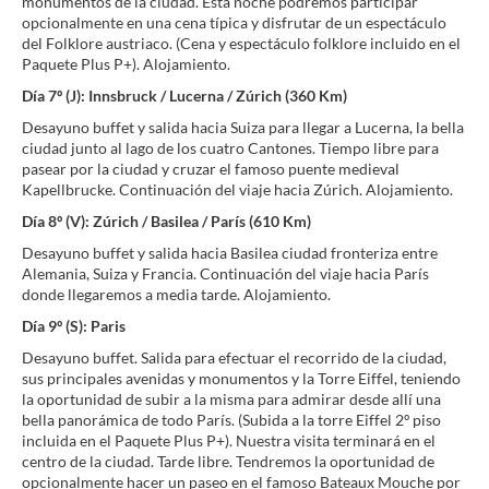
monumentos de la ciudad. Esta noche podremos participar
opcionalmente en una cena típica y disfrutar de un espectáculo
del Folklore austriaco. (Cena y espectáculo folklore incluido en el
Paquete Plus P+). Alojamiento.
Día 7º (J): Innsbruck / Lucerna / Zúrich (360 Km)
Desayuno buffet y salida hacia Suiza para llegar a Lucerna, la bella
ciudad junto al lago de los cuatro Cantones. Tiempo libre para
pasear por la ciudad y cruzar el famoso puente medieval
Kapellbrucke. Continuación del viaje hacia Zúrich. Alojamiento.
Día 8º (V): Zúrich / Basilea / París (610 Km)
Desayuno buffet y salida hacia Basilea ciudad fronteriza entre
Alemania, Suiza y Francia. Continuación del viaje hacia París
donde llegaremos a media tarde. Alojamiento.
Día 9º (S): Paris
Desayuno buffet. Salida para efectuar el recorrido de la ciudad,
sus principales avenidas y monumentos y la Torre Eiffel, teniendo
la oportunidad de subir a la misma para admirar desde allí una
bella panorámica de todo París. (Subida a la torre Eiffel 2º piso
incluida en el Paquete Plus P+). Nuestra visita terminará en el
centro de la ciudad. Tarde libre. Tendremos la oportunidad de
opcionalmente hacer un paseo en el famoso Bateaux Mouche por