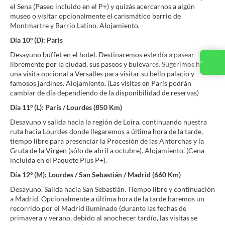
el Sena (Paseo incluido en el P+) y quizás acercarnos a algún
museo o visitar opcionalmente el carismático barrio de
Montmartre y Barrio Latino. Alojamiento.
Día 10º (D): Paris
Desayuno buffet en el hotel. Destinaremos este día a pasear
Contact us
libremente por la ciudad, sus paseos y bulevares. Sugerimos hacer
una visita opcional a Versalles para visitar su bello palacio y
famosos jardines. Alojamiento. (Las visitas en París podrán
cambiar de día dependiendo de la disponibilidad de reservas)
Día 11º (L): París / Lourdes (850 Km)
Desayuno y salida hacia la región de Loira, continuando nuestra
ruta hacia Lourdes donde llegaremos a última hora de la tarde,
tiempo libre para presenciar la Procesión de las Antorchas y la
Gruta de la Virgen (sólo de abril a octubre). Alojamiento. (Cena
incluida en el Paquete Plus P+).
Día 12º (M): Lourdes / San Sebastián / Madrid (660 Km)
Desayuno. Salida hacia San Sebastián. Tiempo libre y continuación
a Madrid. Opcionalmente a última hora de la tarde haremos un
recorrido por el Madrid iluminado (durante las fechas de
primavera y verano, debido al anochecer tardío, las visitas se