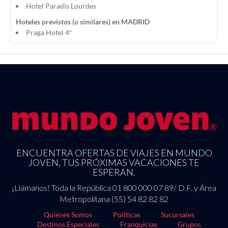
Hotel Paradis Lourdes
Hoteles previstos (o similares) en MADRID
Praga Hotel 4*
ENCUENTRA OFERTAS DE VIAJES EN MUNDO
JOVEN, TUS PRÓXIMAS VACACIONES TE
ESPERAN.
¡Llámanos! Toda la República 01 800 000 07 89/ D.F. y Área
Metropolitana (55) 54 82 82 82
Quiénes Somos
Políticas
Sucursales
Destinos Especiales
Franquicias
Grupos