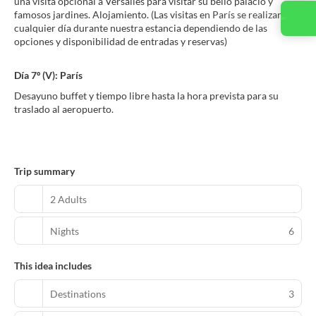
una visita opcional a Versalles para visitar su bello palacio y
famosos jardines. Alojamiento. (Las visitas en París se realizarán
Contact us
cualquier día durante nuestra estancia dependiendo de las
opciones y disponibilidad de entradas y reservas)
Día 7º (V): París
Desayuno buffet y tiempo libre hasta la hora prevista para su
traslado al aeropuerto.
Trip summary
2 Adults
Nights
6
This idea includes
Destinations
3