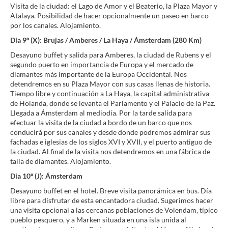
Visita de la ciudad: el Lago de Amor y el Beaterio, la Plaza Mayor y
Atalaya. Posibilidad de hacer opcionalmente un paseo en barco
por los canales. Alojamiento.
Día 9º (X): Brujas / Amberes / La Haya / Ámsterdam (280 Km)
Desayuno buffet y salida para Amberes, la ciudad de Rubens y el
segundo puerto en importancia de Europa y el mercado de
diamantes más importante de la Europa Occidental. Nos
detendremos en su Plaza Mayor con sus casas llenas de historia.
Tiempo libre y continuación a La Haya, la capital administrativa
de Holanda, donde se levanta el Parlamento y el Palacio de la Paz.
Llegada a Ámsterdam al mediodía. Por la tarde salida para
efectuar la visita de la ciudad a bordo de un barco que nos
conducirá por sus canales y desde donde podremos admirar sus
fachadas e iglesias de los siglos XVI y XVII, y el puerto antiguo de
la ciudad. Al final de la visita nos detendremos en una fábrica de
talla de diamantes. Alojamiento.
Día 10º (J): Ámsterdam
Desayuno buffet en el hotel. Breve visita panorámica en bus. Día
libre para disfrutar de esta encantadora ciudad. Sugerimos hacer
una visita opcional a las cercanas poblaciones de Volendam, típico
pueblo pesquero, y a Marken situada en una isla unida al