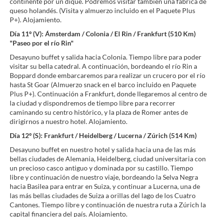
continente por un dique. Podremos visitar también una fábrica de
queso holandés. (Visita y almuerzo incluido en el Paquete Plus
P+). Alojamiento.
Día 11º (V): Ámsterdam / Colonia / El Rin / Frankfurt (510 Km)
"Paseo por el río Rin"
Desayuno buffet y salida hacia Colonia. Tiempo libre para poder
visitar su bella catedral. A continuación, bordeando el río Rin a
Boppard donde embarcaremos para realizar un crucero por el río
hasta St Goar (Almuerzo snack en el barco incluido en Paquete
Plus P+). Continuación a Frankfurt, donde llegaremos al centro de
la ciudad y dispondremos de tiempo libre para recorrer
caminando su centro histórico, y la plaza de Romer antes de
dirigirnos a nuestro hotel. Alojamiento.
Día 12º (S): Frankfurt / Heidelberg / Lucerna / Zúrich (514 Km)
Desayuno buffet en nuestro hotel y salida hacia una de las más
bellas ciudades de Alemania, Heidelberg, ciudad universitaria con
un precioso casco antiguo y dominada por su castillo. Tiempo
libre y continuación de nuestro viaje, bordeando la Selva Negra
hacia Basilea para entrar en Suiza, y continuar a Lucerna, una de
las más bellas ciudades de Suiza a orillas del lago de los Cuatro
Cantones. Tiempo libre y continuación de nuestra ruta a Zúrich la
capital financiera del país. Alojamiento.