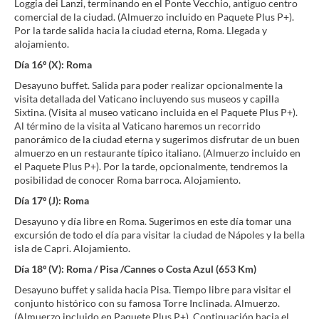
Loggia dei Lanzi, terminando en el Ponte Vecchio, antiguo centro
comercial de la ciudad. (Almuerzo incluido en Paquete Plus P+).
Por la tarde salida hacia la ciudad eterna, Roma. Llegada y
alojamiento.
Día 16º (X): Roma
Desayuno buffet. Salida para poder realizar opcionalmente la
visita detallada del Vaticano incluyendo sus museos y capilla
Sixtina. (Visita al museo vaticano incluida en el Paquete Plus P+).
Al término de la visita al Vaticano haremos un recorrido
panorámico de la ciudad eterna y sugerimos disfrutar de un buen
almuerzo en un restaurante típico italiano. (Almuerzo incluido en
el Paquete Plus P+). Por la tarde, opcionalmente, tendremos la
posibilidad de conocer Roma barroca. Alojamiento.
Día 17º (J): Roma
Desayuno y día libre en Roma. Sugerimos en este día tomar una
excursión de todo el día para visitar la ciudad de Nápoles y la bella
isla de Capri. Alojamiento.
Día 18º (V): Roma / Pisa /Cannes o Costa Azul (653 Km)
Desayuno buffet y salida hacia Pisa. Tiempo libre para visitar el
conjunto histórico con su famosa Torre Inclinada. Almuerzo.
(Almuerzo incluido en Paquete Plus P+). Continuación hacia el