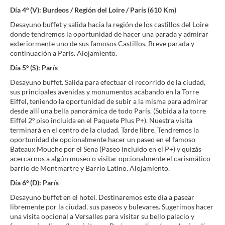
Día 4º (V): Burdeos / Región del Loire / París (610 Km)
Desayuno buffet y salida hacia la región de los castillos del Loire
donde tendremos la oportunidad de hacer una parada y admirar
exteriormente uno de sus famosos Castillos. Breve parada y
continuación a París. Alojamiento.
Día 5º (S): París
Desayuno buffet. Salida para efectuar el recorrido de la ciudad,
sus principales avenidas y monumentos acabando en la Torre
Eiffel, teniendo la oportunidad de subir a la misma para admirar
desde allí una bella panorámica de todo París. (Subida a la torre
Eiffel 2º piso incluida en el Paquete Plus P+). Nuestra visita
terminará en el centro de la ciudad. Tarde libre. Tendremos la
oportunidad de opcionalmente hacer un paseo en el famoso
Bateaux Mouche por el Sena (Paseo incluido en el P+) y quizás
acercarnos a algún museo o visitar opcionalmente el carismático
barrio de Montmartre y Barrio Latino. Alojamiento.
Día 6º (D): París
Desayuno buffet en el hotel. Destinaremos este día a pasear
libremente por la ciudad, sus paseos y bulevares. Sugerimos hacer
una visita opcional a Versalles para visitar su bello palacio y