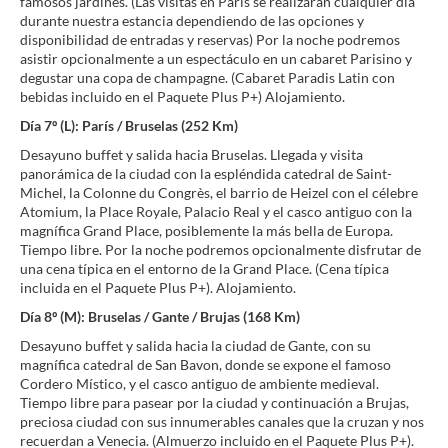
famosos jardines. (Las visitas en París se realizarán cualquier día
durante nuestra estancia dependiendo de las opciones y
disponibilidad de entradas y reservas) Por la noche podremos
asistir opcionalmente a un espectáculo en un cabaret Parisino y
degustar una copa de champagne. (Cabaret Paradis Latin con
bebidas incluido en el Paquete Plus P+) Alojamiento.
Día 7º (L): París / Bruselas (252 Km)
Desayuno buffet y salida hacia Bruselas. Llegada y visita
panorámica de la ciudad con la espléndida catedral de Saint-
Michel, la Colonne du Congrès, el barrio de Heizel con el célebre
Atomium, la Place Royale, Palacio Real y el casco antiguo con la
magnífica Grand Place, posiblemente la más bella de Europa.
Tiempo libre. Por la noche podremos opcionalmente disfrutar de
una cena típica en el entorno de la Grand Place. (Cena típica
incluida en el Paquete Plus P+). Alojamiento.
Día 8º (M): Bruselas / Gante / Brujas (168 Km)
Desayuno buffet y salida hacia la ciudad de Gante, con su
magnífica catedral de San Bavon, donde se expone el famoso
Cordero Místico, y el casco antiguo de ambiente medieval.
Tiempo libre para pasear por la ciudad y continuación a Brujas,
preciosa ciudad con sus innumerables canales que la cruzan y nos
recuerdan a Venecia. (Almuerzo incluido en el Paquete Plus P+).