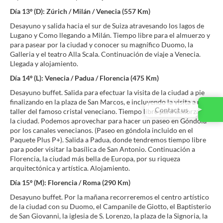
Día 13º (D): Zúrich / Milán / Venecia (557 Km)
Desayuno y salida hacia el sur de Suiza atravesando los lagos de
Lugano y Como llegando a Milán. Tiempo libre para el almuerzo y
para pasear por la ciudad y conocer su magnífico Duomo, la
Galleria y el teatro Alla Scala. Continuación de viaje a Venecia.
Llegada y alojamiento.
Día 14º (L): Venecia / Padua / Florencia (475 Km)
Desayuno buffet. Salida para efectuar la visita de la ciudad a pie
finalizando en la plaza de San Marcos, e incluyendo la visita a un
Contact us
taller del famoso cristal veneciano. Tiempo libre para almorzar en
la ciudad. Podemos aprovechar para hacer un paseo en Góndola
por los canales venecianos. (Paseo en góndola incluido en el
Paquete Plus P+). Salida a Padua, donde tendremos tiempo libre
para poder visitar la basílica de San Antonio. Continuación a
Florencia, la ciudad más bella de Europa, por su riqueza
arquitectónica y artística. Alojamiento.
Día 15º (M): Florencia / Roma (290 Km)
Desayuno buffet. Por la mañana recorreremos el centro artístico
de la ciudad con su Duomo, el Campanile de Giotto, el Baptisterio
de San Giovanni, la iglesia de S. Lorenzo, la plaza de la Signoria, la