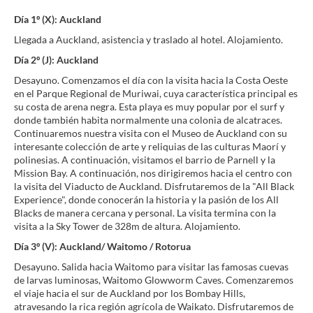
Día 1º (X): Auckland
Llegada a Auckland, asistencia y traslado al hotel. Alojamiento.
Día 2º (J): Auckland
Desayuno. Comenzamos el día con la visita hacia la Costa Oeste
en el Parque Regional de Muriwai, cuya característica principal es
su costa de arena negra. Esta playa es muy popular por el surf y
donde también habita normalmente una colonia de alcatraces.
Continuaremos nuestra visita con el Museo de Auckland con su
interesante colección de arte y reliquias de las culturas Maorí y
polinesias. A continuación, visitamos el barrio de Parnell y la
Mission Bay. A continuación, nos dirigiremos hacia el centro con
la visita del Viaducto de Auckland. Disfrutaremos de la "All Black
Experience", donde conocerán la historia y la pasión de los All
Blacks de manera cercana y personal. La visita termina con la
visita a la Sky Tower de 328m de altura. Alojamiento.
Día 3º (V): Auckland/ Waitomo / Rotorua
Desayuno. Salida hacia Waitomo para visitar las famosas cuevas
de larvas luminosas, Waitomo Glowworm Caves. Comenzaremos
el viaje hacia el sur de Auckland por los Bombay Hills,
atravesando la rica región agrícola de Waikato. Disfrutaremos de