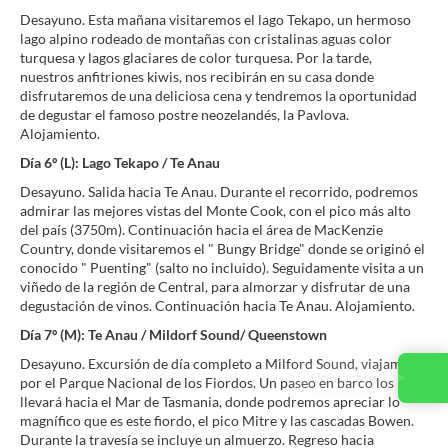
Desayuno. Esta mañana visitaremos el lago Tekapo, un hermoso
lago alpino rodeado de montañas con cristalinas aguas color
turquesa y lagos glaciares de color turquesa. Por la tarde,
nuestros anfitriones kiwis, nos recibirán en su casa donde
disfrutaremos de una deliciosa cena y tendremos la oportunidad
de degustar el famoso postre neozelandés, la Pavlova.
Alojamiento.
Día 6º (L): Lago Tekapo / Te Anau
Desayuno. Salida hacia Te Anau. Durante el recorrido, podremos
admirar las mejores vistas del Monte Cook, con el pico más alto
del país (3750m). Continuación hacia el área de MacKenzie
Country, donde visitaremos el " Bungy Bridge" donde se originó el
conocido " Puenting" (salto no incluido). Seguidamente visita a un
viñedo de la región de Central, para almorzar y disfrutar de una
degustación de vinos. Continuación hacia Te Anau. Alojamiento.
Día 7º (M): Te Anau / Mildorf Sound/ Queenstown
Desayuno. Excursión de día completo a Milford Sound, viajamos
Contact us
por el Parque Nacional de los Fiordos. Un paseo en barco los
llevará hacia el Mar de Tasmania, donde podremos apreciar lo
magnífico que es este fiordo, el pico Mitre y las cascadas Bowen.
Durante la travesía se incluye un almuerzo. Regreso hacia