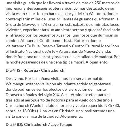
una visita guiada que los llevará a través de más de 250 metros de
impresionantes paisajes subterráneos. Lo más destacado de su
visita es un recorrido en barca a lo largo del río Waitomo, donde
contemplarán miles de luces brillantes de gusanos que forman la
Gruta de Glowworm. Al entrar en esta galaxia de diminutas luces
vivientes, experimentará un ambiente sereno y quedará fascinado
e intrigado por los pequeños gusanos luminosos que iluminan su
camino. Almuerzo. Continuamos hasta Rotorua donde
visitaremos Te Puia, Reserva Termal y Centro Cultural Maorí con
el Instituto Nacional de Arte y Artesanías de Nueva Zelanda,
donde funciona una prestigiosa escuela de tallado de madera. Por
la noche gozaremos de una cena típica maorí. Alojamiento.
Día 4º (S): Rotorua / Christchurch
Desayuno. Por la mañana visitamos la reserva termal de
Waimangu, extenso valle con abundante actividad geotermal,
donde podremos ver los efectos de la erupción del monte
Tarawera a finales del siglo XIX. A su término se efectuará el
traslado al aeropuerto de Rotorua para el vuelo con destino a
Christchurch (Vuelo Incluido, horario y vuelo requerido NZ5783,
sobre las 13.00hs ). Una vez en Christchurch, realizaremos una
visita panorámica de la ciudad. Alojamiento.
Día 5º (D): Christchurch / Lago Tekapo