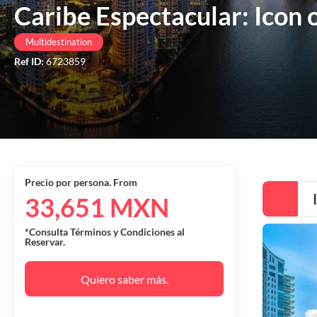
Caribe Espectacular: Icon 
Multidestination
Ref ID:
6723859
Precio por persona. From
33,651 MXN
*Consulta Términos y Condiciones al
Reservar.
Quiero saber más.