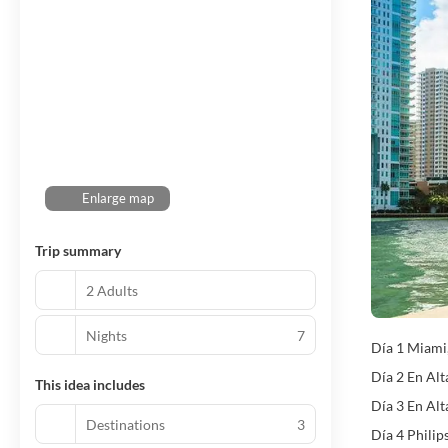
Enlarge map
Trip summary
2 Adults
Nights
7
Día 1 Miami
Día 2 En Al
This idea includes
Día 3 En Al
Destinations
3
Día 4 Phili