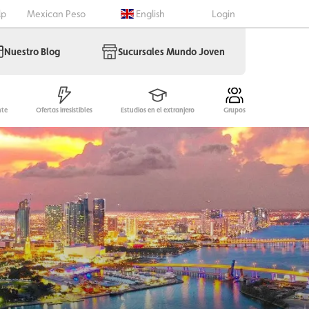
lp
Mexican Peso
English
Login
Nuestro Blog
Sucursales Mundo Joven
nte
Ofertas irresistibles
Estudios en el extranjero
Grupos