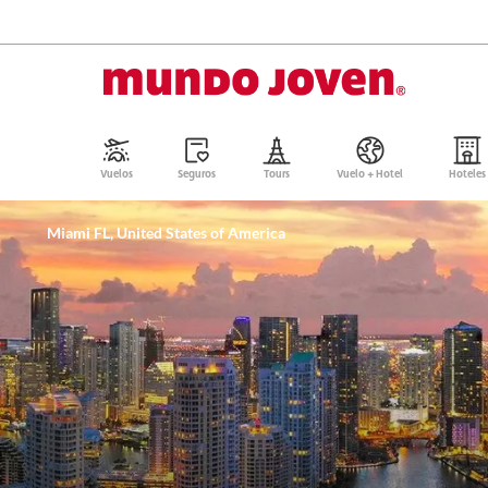
Vuelos
Seguros
Tours
Vuelo + Hotel
Hoteles
Miami FL, United States of America