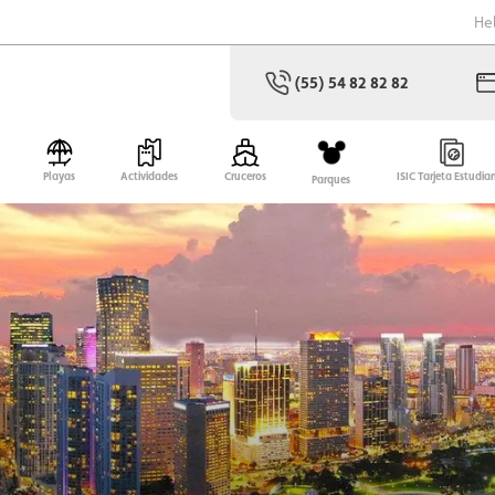
He
(55) 54 82 82 82
Playas
Actividades
Cruceros
ISIC Tarjeta Estudia
Parques