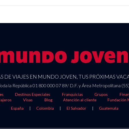
 DE VIAJES EN MUNDO JOVEN, TUS PRÓXIMAS VACA
oda la República 01 800 000 07 89/ D.F. y Área Metropolitana (55
es
Destinos Especiales
Franquicias
Grupos
Finan
iajeros
Visas
Blog
Atención al cliente
Fundación 
España
|
Colombia
|
El Salvador
|
Guatemala