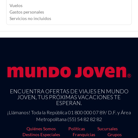
Vuelos
Gastos personales
Servicios no incluidos
ENCUENTRA OFERTAS DE VIAJES EN MUNDO
JOVEN, TUS PRÓXIMAS VACACIONES TE
ESPERAN.
¡Llámanos! Toda la República 01 800 000 07 89/ D.F. y Área
Metropolitana (55) 54 82 82 82
Quiénes Somos
Políticas
Sucursales
Destinos Especiales
Franquicias
Grupos