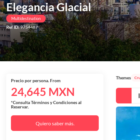
Elegancia Glacial
Multidestination
Ref ID:
9754487
Themes
Cru
Precio por persona. From
24,645 MXN
*Consulta Términos y Condiciones al
Reservar.
Quiero saber más.