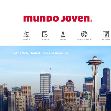
Vuelos
Seguros
Tours
Vuelo + Hotel
Hoteles
Seattle WA, United States of America