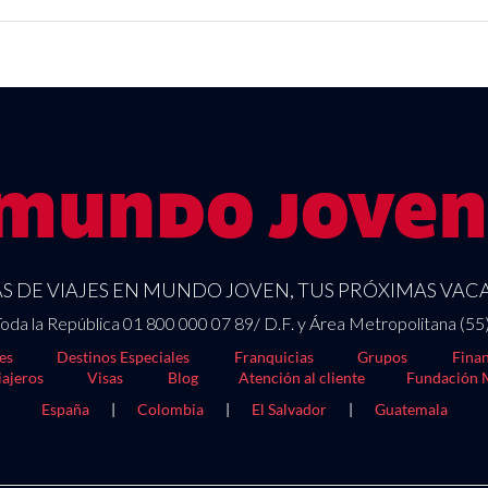
 DE VIAJES EN MUNDO JOVEN, TUS PRÓXIMAS VACA
oda la República 01 800 000 07 89/ D.F. y Área Metropolitana (55
es
Destinos Especiales
Franquicias
Grupos
Finan
iajeros
Visas
Blog
Atención al cliente
Fundación 
España
|
Colombia
|
El Salvador
|
Guatemala