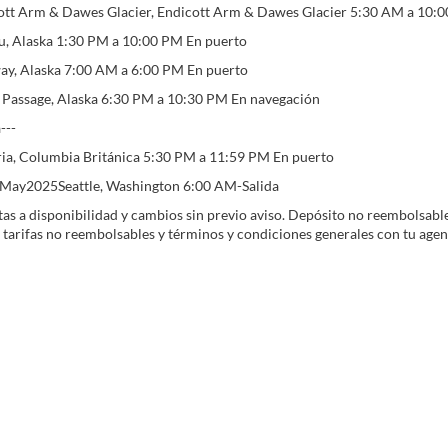
ott Arm & Dawes Glacier, Endicott Arm & Dawes Glacier 5:30 AM a 10:
u, Alaska 1:30 PM a 10:00 PM En puerto
ay, Alaska 7:00 AM a 6:00 PM En puerto
e Passage, Alaska 6:30 PM a 10:30 PM En navegación
---
ria, Columbia Británica 5:30 PM a 11:59 PM En puerto
0May2025Seattle, Washington 6:00 AM-Salida
etas a disponibilidad y cambios sin previo aviso. Depósito no reembolsabl
 tarifas no reembolsables y términos y condiciones generales con tu agente