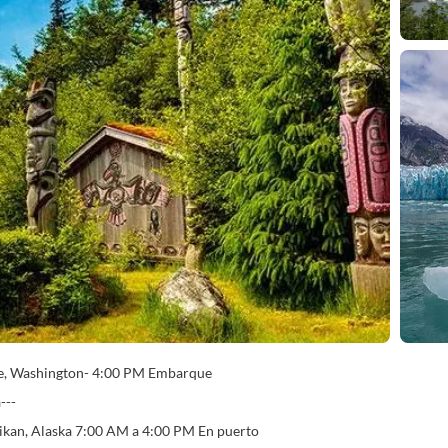
le, Washington- 4:00 PM Embarque
---
ikan, Alaska 7:00 AM a 4:00 PM En puerto