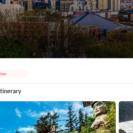
ises
Itinerary