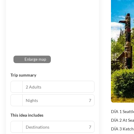
Enlarge map
Trip summary
2 Adults
Nights
7
DÍA 1 Seatt
This idea includes
DÍA 2 At Sea
Destinations
7
DÍA 3 Ketch