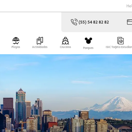
He
(55) 54 82 82 82
Playas
Actividades
Cruceros
ISIC Tarjeta Estudia
Parques