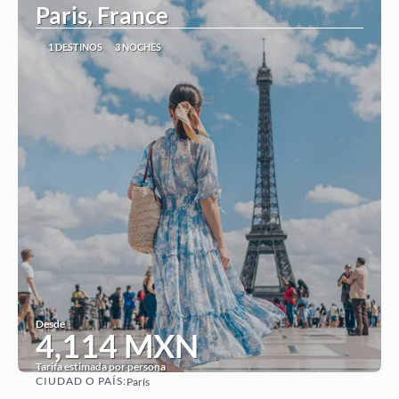
Paris, France
1 DESTINOS
3 NOCHES
Desde
4,114 MXN
Tarifa estimada por persona
CIUDAD O PAÍS:
París
Ver