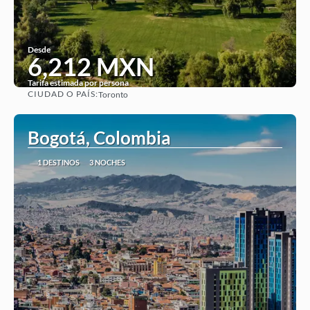
Desde
6,212 MXN
Tarifa estimada por persona
CIUDAD O PAÍS:
Toronto
Ver
Bogotá, Colombia
1 DESTINOS
3 NOCHES