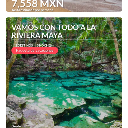
7,558 MXN
Tarifa estimada por persona
Ver
VAMOS CON TODO A LA
RIVIERA MAYA
2 DESTINOS
3 NOCHES
Paquete de vacaciones
Desde