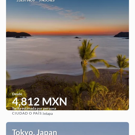
1 DESTINOS
3 NOCHES
Desde
4,812 MXN
Tarifa estimada por persona
CIUDAD O PAÍS:
Ixtapa
Ver
Tokyo, Japan