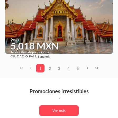
Desde
5,018 MXN
Tarifa estimada por persona
CIUDAD O PAÍS:
Bangkok
Ver
1
2
3
4
5
Promociones irresistibles
.
Ver más