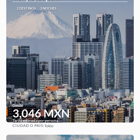
1 DESTINOS
3 NOCHES
Desde
3,046 MXN
Tarifa estimada por persona
CIUDAD O PAÍS:
Tokio
Ver