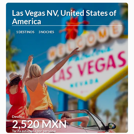
Las Vegas NV, United States of
America
1 DESTINOS
3 NOCHES
Desde
2,520 MXN
Tarifa estimada por persona