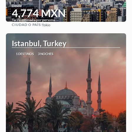
Desde
4,774 MXN
Tarifa estimada por persona
CIUDAD O PAÍS:
Tokio
Ver
Istanbul, Turkey
1 DESTINOS
3 NOCHES