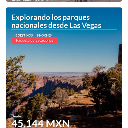
Ver
Explorando los parques
nacionales desde Las Vegas
6 DESTINOS
9 NOCHES
Paquete de vacaciones
Desde
45,144 MXN