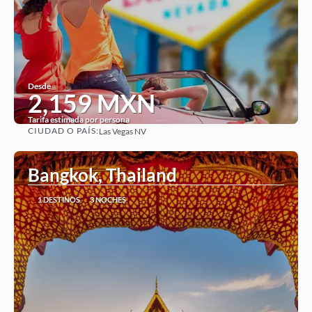
Desde
2,159 MXN
Tarifa estimada por persona
CIUDAD O PAÍS:
Las Vegas NV
Ver
Bangkok, Thailand
1 DESTINOS
3 NOCHES