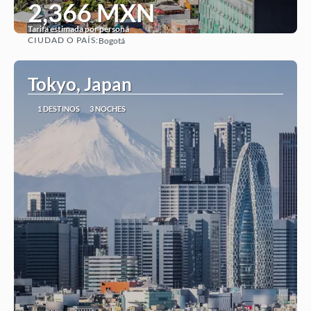
2,366 MXN
Tarifa estimada por persona
CIUDAD O PAÍS:
Bogotá
Ver
Tokyo, Japan
1 DESTINOS
3 NOCHES