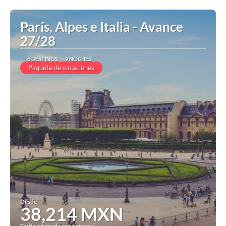
Ver
París, Alpes e Italia - Avance
27/28
6 DESTINOS
9 NOCHES
Paquete de vacaciones
Desde
38,214 MXN
Tarifa estimada por persona