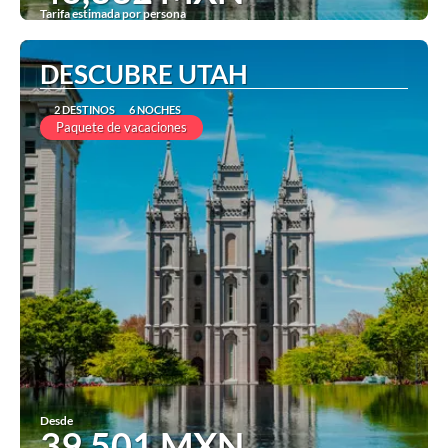
Tarifa estimada por persona
Ver
DESCUBRE UTAH
2 DESTINOS
6 NOCHES
Paquete de vacaciones
Desde
39,501 MXN