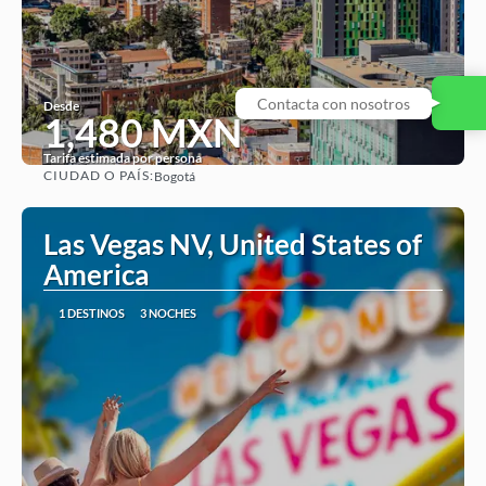
Desde
1,480 MXN
Tarifa estimada por persona
CIUDAD O PAÍS:
Bogotá
Ver
Las Vegas NV, United States of
America
1 DESTINOS
3 NOCHES