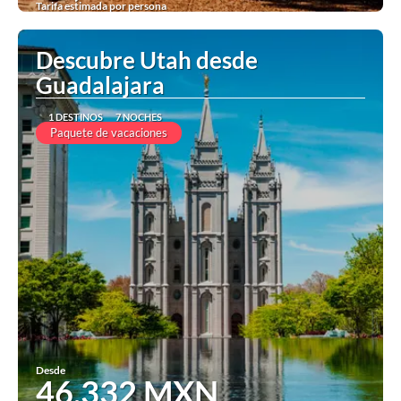
Tarifa estimada por persona
Ver
Descubre Utah desde
Guadalajara
1 DESTINOS
7 NOCHES
Paquete de vacaciones
Desde
46,332 MXN