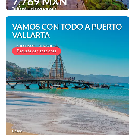
7,769 MXN
Tarifa estimada por persona
Ver
VAMOS CON TODO A PUERTO
VALLARTA
2 DESTINOS
3 NOCHES
Paquete de vacaciones
Desde