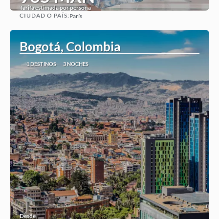
Tarifa estimada por persona
CIUDAD O PAÍS:
París
Ver
Bogotá, Colombia
1 DESTINOS
3 NOCHES
Desde