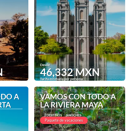
Desde
N
46,332 MXN
Tarifa estimada por persona
Ver
ODO A
VAMOS CON TODO A
RTA
LA RIVIERA MAYA
2 DESTINOS
3 NOCHES
Paquete de vacaciones