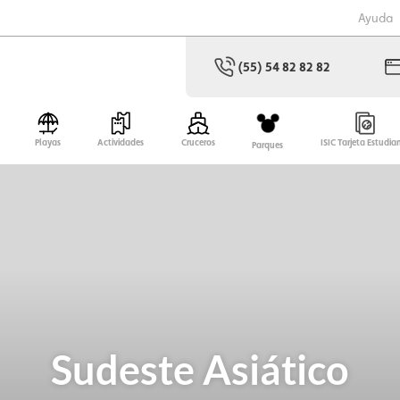
Ayuda
(55) 54 82 82 82
Playas
Actividades
Cruceros
ISIC Tarjeta Estudia
Parques
Sudeste Asiático