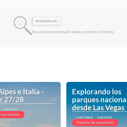
Resultados de:
No se han encontrado ideas con estos criterios
Alpes e Italia -
Explorando los
e 27/28
parques naciona
desde Las Vegas
9 NOCHES
e vacaciones
6 DESTINOS
9 NOCHES
Paquete de vacaciones