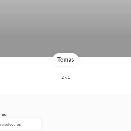
Temas
2 x 1
 por
ra selección