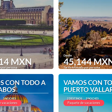
Desde
214 MXN
45,144 MX
a por persona
Tarifa estimada por persona
Ver
Ver
S CON TODO A
VAMOS CON T
CABOS
PUERTO VALLA
3 NOCHES
2 DESTINOS
3 NOCHES
e vacaciones
Paquete de vacaciones