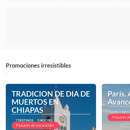
Promociones irresistibles
.
TRADICION DE DIA DE
París, 
MUERTOS EN
Avanc
CHIAPAS
6 DESTINOS
Paquete d
7 DESTINOS
5 NOCHES
Paquete de vacaciones