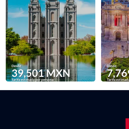
Desde
Desde
39,501 MXN
7,7
Tarifa estimada por persona
Tarifa estimad
Ver