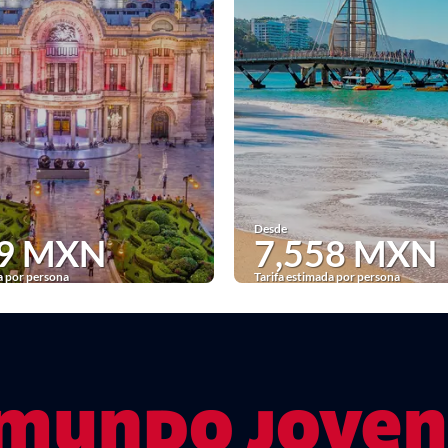
Desde
69 MXN
7,558 MXN
a por persona
Tarifa estimada por persona
Ver
Ver