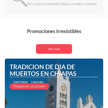
No se han encontrado ideas con estos criterios
Promociones irresistibles
.
Ver más
TRADICION DE DIA DE
MUERTOS EN CHIAPAS
7 DESTINOS
5 NOCHES
Paquete de vacaciones