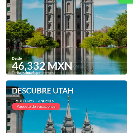
Desde
46,332 MXN
Tarifa estimada por persona
Ver
DESCUBRE UTAH
2 DESTINOS
6 NOCHES
Paquete de vacaciones