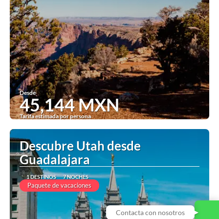
Desde
45,144 MXN
Tarifa estimada por persona
Ver
Descubre Utah desde
Guadalajara
1 DESTINOS
7 NOCHES
Paquete de vacaciones
Contacta con nosotros