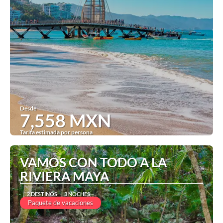
Desde
7,558 MXN
Tarifa estimada por persona
Ver
VAMOS CON TODO A LA
RIVIERA MAYA
2 DESTINOS
3 NOCHES
Paquete de vacaciones