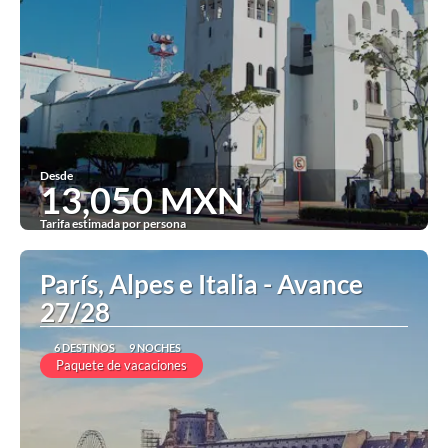
Desde
13,050 MXN
Tarifa estimada por persona
Ver
París, Alpes e Italia - Avance
27/28
6 DESTINOS
9 NOCHES
Paquete de vacaciones