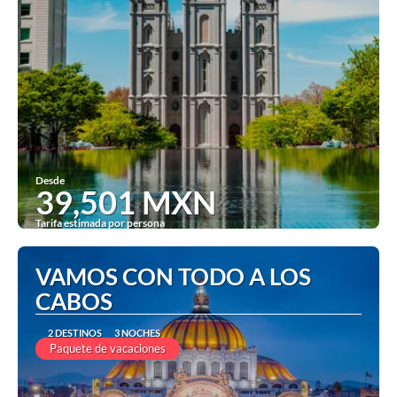
Desde
39,501 MXN
Tarifa estimada por persona
Ver
VAMOS CON TODO A LOS
CABOS
2 DESTINOS
3 NOCHES
Paquete de vacaciones