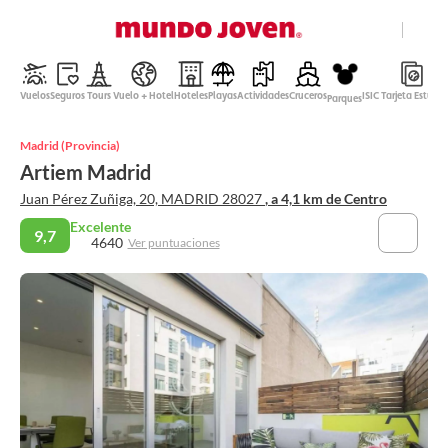
close
Ayuda
Vuelos
Seguros
Tours
Vuelo + Hotel
Hoteles
Playas
Actividades
Cruceros
ISIC Tarjeta Estudi
Parques
Peso Mexicano
Madrid (Provincia)
Español
Artiem Madrid
Entrar
Juan Pérez Zuñiga, 20, MADRID 28027
, a 4,1 km de Centro
Excelente
9,7
4640
Ver puntuaciones