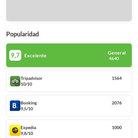
Popularidad
General
9,7
Excelente
4640
Tripadvisor
1564
10/10
Booking
2076
9,5/10
Expedia
1000
9,8/10