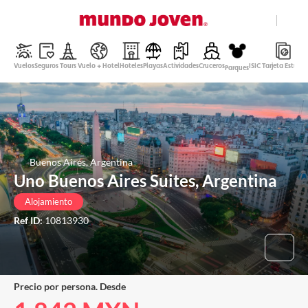
close
Ayuda
Vuelos
Seguros
Tours
Vuelo + Hotel
Hoteles
Playas
Actividades
Cruceros
ISIC Tarjeta Estudi
Parques
Peso Mexicano
Español
Entrar
Buenos Aires, Argentina
Uno Buenos Aires Suites, Argentina
Alojamiento
Ref ID:
10813930
Precio por persona. Desde