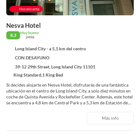
Nos encanta
Nesva Hotel
Muy bueno
8,3
2496
Long Island City - a 5,1 km del centro
CON DESAYUNO
39-12 29th Street, Long Island City 11101
King Standard,1 King Bed
Si decides alojarte en Nesva Hotel, disfrutarás de una fantástica
ubicación en el centro de Long Island City, a solo diez minutos en
coche de Quinta Avenida y Rockefeller Center. Además, este hotel
se encuentra a 4,8 km de Central Park y a 5,3 km de Estación de
tren Grand Central Terminal.
Más info
Con jardín donde descansar y comodidades como conexión a
Internet wifi gratis y servicios de conserjería, ¡no te faltará de
nada! Encontrarás además una televisión en la zona común, un
salón de baile y una máquina expendedora.