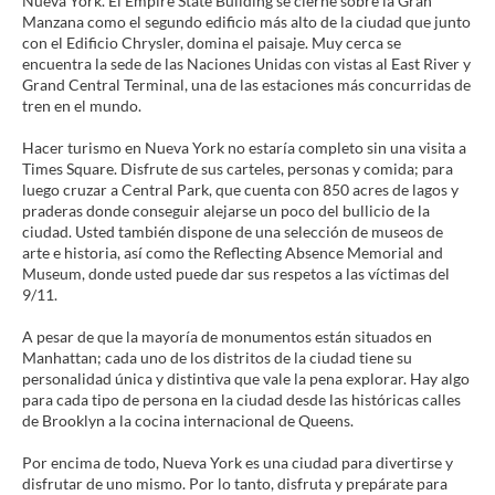
Nueva York. El Empire State Building se cierne sobre la Gran
Manzana como el segundo edificio más alto de la ciudad que junto
con el Edificio Chrysler, domina el paisaje. Muy cerca se
encuentra la sede de las Naciones Unidas con vistas al East River y
Grand Central Terminal, una de las estaciones más concurridas de
tren en el mundo.
Hacer turismo en Nueva York no estaría completo sin una visita a
Times Square. Disfrute de sus carteles, personas y comida; para
luego cruzar a Central Park, que cuenta con 850 acres de lagos y
praderas donde conseguir alejarse un poco del bullicio de la
ciudad. Usted también dispone de una selección de museos de
arte e historia, así como the Reflecting Absence Memorial and
Museum, donde usted puede dar sus respetos a las víctimas del
9/11.
A pesar de que la mayoría de monumentos están situados en
Manhattan; cada uno de los distritos de la ciudad tiene su
personalidad única y distintiva que vale la pena explorar. Hay algo
para cada tipo de persona en la ciudad desde las históricas calles
de Brooklyn a la cocina internacional de Queens.
Por encima de todo, Nueva York es una ciudad para divertirse y
disfrutar de uno mismo. Por lo tanto, disfruta y prepárate para