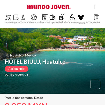
close
Ayuda
Vuelos
Seguros
Tours
Vuelo + Hotel
Hoteles
Playas
Actividades
Cruceros
ISIC Tarjeta Estudi
Parques
Peso Mexicano
Español
Entrar
Huatulco, México
HOTEL BIULÚ, Huatulco
Alojamiento
Ref ID:
25099713
Precio por persona. Desde