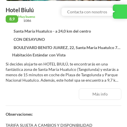
Hotel Biulú
Contacta con nosotros
Muy bueno
8,9
1086
Santa María Huatulco - a 24,0 km del centro
CON DESAYUNO
BOULEVARD BENITO JUAREZ, 22, Santa María Huatulco 70989
Habitación Estándar con Vista
Si decides alojarte en HOTEL BIULÚ, te encontrarás en una
fantástica zona de Santa María Huatulco (Tangolunda) y estarás a
menos de 15 minutos en coche de Playa de Tangolunda y Parque
Nacional Huatulco. Además, este hotel spa se encuentra a 9,7 km
de Playa La Entrega y a 0,5 km de Bahía Tangolunda.
Más info
Para un relax sin igual, nada como una visita al spa, que ofrece
masajes. Encontrarás además conexión a Internet wifi gratis y una
sala de estar compartida.
Observaciones:
Te sentirás como en tu propia casa en cualquiera de las 38
habitaciones con aire acondicionado y televisión LED. La
TARIFA SUJETA A CAMBIOS Y DISPONIBILIDAD