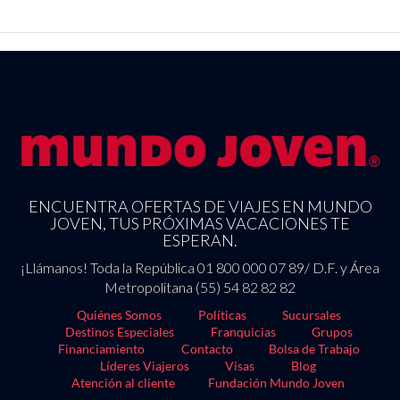
instalaciones para eventos de este hotel incluyen centro de
conferencias y salas de reuniones. Pagando un pequeño
suplemento podrás aprovechar prestaciones como servicio de
transporte al aeropuerto (ida y vuelta) disponible 24 horas y
aparcamiento sin asistencia gratuito.
ENCUENTRA OFERTAS DE VIAJES EN MUNDO
JOVEN, TUS PRÓXIMAS VACACIONES TE
ESPERAN.
¡Llámanos! Toda la República 01 800 000 07 89/ D.F. y Área
Metropolitana (55) 54 82 82 82
Quiénes Somos
Políticas
Sucursales
Destinos Especiales
Franquicias
Grupos
Financiamiento
Contacto
Bolsa de Trabajo
Líderes Viajeros
Visas
Blog
Atención al cliente
Fundación Mundo Joven