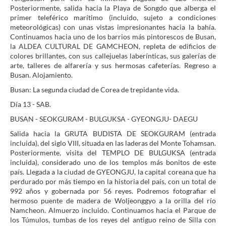
Posteriormente, salida hacia la Playa de Songdo que alberga el
primer teleférico marítimo (incluido, sujeto a condiciones
meteorológicas) con unas vistas impresionantes hacia la bahía.
Continuamos hacia uno de los barrios más pintorescos de Busan,
la ALDEA CULTURAL DE GAMCHEON, repleta de edificios de
colores brillantes, con sus callejuelas laberínticas, sus galerías de
arte, talleres de alfarería y sus hermosas cafeterías. Regreso a
Busan. Alojamiento.
Busan: La segunda ciudad de Corea de trepidante vida.
Día 13 - SAB.
BUSAN - SEOKGURAM - BULGUKSA - GYEONGJU- DAEGU
Salida hacia la GRUTA BUDISTA DE SEOKGURAM (entrada
incluida), del siglo VIII, situada en las laderas del Monte Tohamsan.
Posteriormente, visita del TEMPLO DE BULGUKSA (entrada
incluida), considerado uno de los templos más bonitos de este
país. Llegada a la ciudad de GYEONGJU, la capital coreana que ha
perdurado por más tiempo en la historia del país, con un total de
992 años y gobernada por 56 reyes. Podremos fotografiar el
hermoso puente de madera de Woljeonggyo a la orilla del río
Namcheon. Almuerzo incluido. Continuamos hacia el Parque de
los Túmulos, tumbas de los reyes del antiguo reino de Silla con