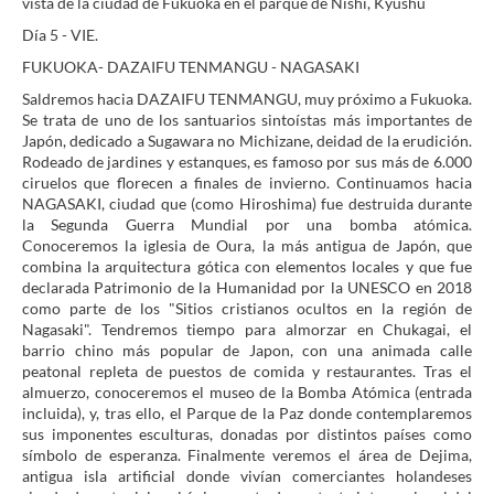
vista de la ciudad de Fukuoka en el parque de Nishi, Kyushu
Día 5 - VIE.
FUKUOKA- DAZAIFU TENMANGU - NAGASAKI
Saldremos hacia DAZAIFU TENMANGU, muy próximo a Fukuoka.
Se trata de uno de los santuarios sintoístas más importantes de
Japón, dedicado a Sugawara no Michizane, deidad de la erudición.
Rodeado de jardines y estanques, es famoso por sus más de 6.000
ciruelos que florecen a finales de invierno. Continuamos hacia
NAGASAKI, ciudad que (como Hiroshima) fue destruida durante
la Segunda Guerra Mundial por una bomba atómica.
Conoceremos la iglesia de Oura, la más antigua de Japón, que
combina la arquitectura gótica con elementos locales y que fue
declarada Patrimonio de la Humanidad por la UNESCO en 2018
como parte de los "Sitios cristianos ocultos en la región de
Nagasaki". Tendremos tiempo para almorzar en Chukagai, el
barrio chino más popular de Japon, con una animada calle
peatonal repleta de puestos de comida y restaurantes. Tras el
almuerzo, conoceremos el museo de la Bomba Atómica (entrada
incluida), y, tras ello, el Parque de la Paz donde contemplaremos
sus imponentes esculturas, donadas por distintos países como
símbolo de esperanza. Finalmente veremos el área de Dejima,
antigua isla artificial donde vivían comerciantes holandeses