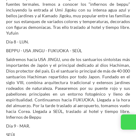
fuentes termales. Iremos a conocer los “infiernos de beppu”
incluyendo la entrada al Umi Jigoku con su intensa agua azul y
bellos jardines y al Kamado Jigoku, muy popular entre las familias
por sus estanques de variados colores y temperaturas, decorados
con figuras demoníacas. Tras ello traslado al hotel y tiempo libre.
Yufuin
Día 8 - LUN.
BEPPU - USA JINGU - FUKUOKA - SEÚL
Saldremos hacia USA JINGU, uno de los santuarios sintoístas más
importantes de Japón y el principal dedicado al dios Hachiman,
Dios protector del país. Es el santuario principal de más de 40 000
santuarios Hachiman repartidos por todo Japon. Fundado en el
siglo VIII, combina arquitectura tradicional y extensos jardines
rodeados de naturaleza. Pasearemos por su puente rojo y sus
pabellones principales en un entorno fotogénico y lleno de
espiritualidad. Continuamos hacia FUKUOKA. Llegada a la hora
del almuerzo. Por la tarde traslado al aeropuerto, tomamos vuelo
hacia Corea. Llegada a SEÚL, traslado al hotel y tiempo libre.
Infiernos de Beppu
Día 9 - MAR.
SEÚL