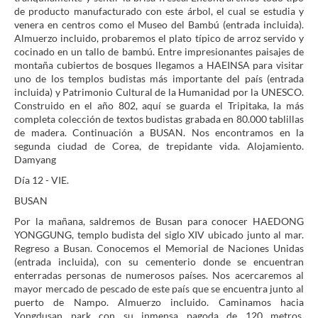
de producto manufacturado con este árbol, el cual se estudia y
venera en centros como el Museo del Bambú (entrada incluida).
Almuerzo incluido, probaremos el plato típico de arroz servido y
cocinado en un tallo de bambú. Entre impresionantes paisajes de
montaña cubiertos de bosques llegamos a HAEINSA para visitar
uno de los templos budistas más importante del país (entrada
incluida) y Patrimonio Cultural de la Humanidad por la UNESCO.
Construido en el año 802, aquí se guarda el Tripitaka, la más
completa colección de textos budistas grabada en 80.000 tablillas
de madera. Continuación a BUSAN. Nos encontramos en la
segunda ciudad de Corea, de trepidante vida. Alojamiento.
Damyang
Día 12 - VIE.
BUSAN
Por la mañana, saldremos de Busan para conocer HAEDONG
YONGGUNG, templo budista del siglo XIV ubicado junto al mar.
Regreso a Busan. Conocemos el Memorial de Naciones Unidas
(entrada incluida), con su cementerio donde se encuentran
enterradas personas de numerosos países. Nos acercaremos al
mayor mercado de pescado de este país que se encuentra junto al
puerto de Nampo. Almuerzo incluido. Caminamos hacia
Yongdusan park con su inmensa pagoda de 120 metros.