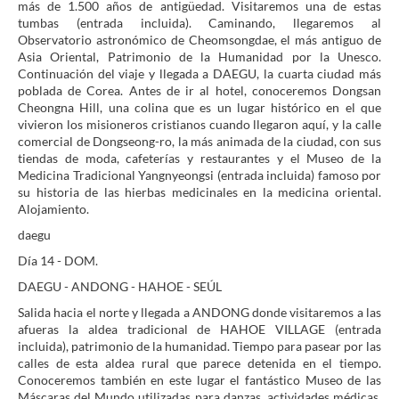
más de 1.500 años de antigüedad. Visitaremos una de estas
tumbas (entrada incluida). Caminando, llegaremos al
Observatorio astronómico de Cheomsongdae, el más antiguo de
Asia Oriental, Patrimonio de la Humanidad por la Unesco.
Continuación del viaje y llegada a DAEGU, la cuarta ciudad más
poblada de Corea. Antes de ir al hotel, conoceremos Dongsan
Cheongna Hill, una colina que es un lugar histórico en el que
vivieron los misioneros cristianos cuando llegaron aquí, y la calle
comercial de Dongseong-ro, la más animada de la ciudad, con sus
tiendas de moda, cafeterías y restaurantes y el Museo de la
Medicina Tradicional Yangnyeongsi (entrada incluida) famoso por
su historia de las hierbas medicinales en la medicina oriental.
Alojamiento.
daegu
Día 14 - DOM.
DAEGU - ANDONG - HAHOE - SEÚL
Salida hacia el norte y llegada a ANDONG donde visitaremos a las
afueras la aldea tradicional de HAHOE VILLAGE (entrada
incluida), patrimonio de la humanidad. Tiempo para pasear por las
calles de esta aldea rural que parece detenida en el tiempo.
Conoceremos también en este lugar el fantástico Museo de las
Máscaras del Mundo utilizadas para danzas, actividades médicas,