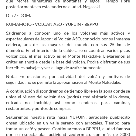
que recrea miniaturas de montañas y lagos. Tiempo libre
posteriormente en esta moderna ciudad. Nagasaki
Día 7 - DOM.
KUMAMOTO - VOLCAN ASO - YUFUIN - BEPPU
Saldremos a conocer uno de los volcanes más activos y
espectaculares de Japon: el Volcán ASO, conocido por su inmensa
caldera, una de las mayores del mundo con sus 25 km de
diámetro. En el interior de la caldera se encuentran varios picos
volcánicos, el más activo es el Monte Nakadake. Llegaremos al
cráter en shuttle desde la base del volcán. Podrá disfrutar de sus
increíbles paisajes y ver el lago de azufre humeante.
Nota: En ocasiones, por actividad del volcán y motivos de
seguridad, no se permite la aproximación al Monte Nakadake.
A continuación dispondremos de tiempo libre en la zona donde se
ubica el Museo del volcán Aso (podrá usted visitarlo si lo desea,
entrada no incluida) así como senderos para caminar,
restaurantes, y puntos de compras.
Seguiremos nuestra ruta hacia YUFUIN, agradable pueblecito
onsen ubicado en un valle sereno con arrozales. Tiempo para
tomar un café y pasear. Continuaremos a BEPPU, ciudad famosa
por su espectacular actividad geotérmica, con más de 3000