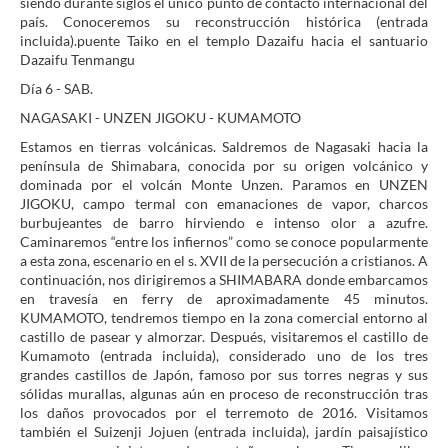
siendo durante siglos el único punto de contacto internacional del
país. Conoceremos su reconstrucción histórica (entrada
incluida).puente Taiko en el templo Dazaifu hacia el santuario
Dazaifu Tenmangu
Día 6 - SAB.
NAGASAKI - UNZEN JIGOKU - KUMAMOTO
Estamos en tierras volcánicas. Saldremos de Nagasaki hacia la
península de Shimabara, conocida por su origen volcánico y
dominada por el volcán Monte Unzen. Paramos en UNZEN
JIGOKU, campo termal con emanaciones de vapor, charcos
burbujeantes de barro hirviendo e intenso olor a azufre.
Caminaremos “entre los infiernos” como se conoce popularmente
a esta zona, escenario en el s. XVII de la persecución a cristianos. A
continuación, nos dirigiremos a SHIMABARA donde embarcamos
en travesía en ferry de aproximadamente 45 minutos.
KUMAMOTO, tendremos tiempo en la zona comercial entorno al
castillo de pasear y almorzar. Después, visitaremos el castillo de
Kumamoto (entrada incluida), considerado uno de los tres
grandes castillos de Japón, famoso por sus torres negras y sus
sólidas murallas, algunas aún en proceso de reconstrucción tras
los daños provocados por el terremoto de 2016. Visitamos
también el Suizenji Jojuen (entrada incluida), jardín paisajístico