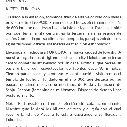
Día 4 - JUE.
KIOTO - FUKUOKA
Traslado a la estación, tomamos tren de alta velocidad con salida
prevista sobre las 09.30. En menos de 3 horas efectuamos los más
de 600 km que nos llevan hacia la isla de Kyushu. Esta isla, unida
por puentes a la isla central, es la tercera isla más grande de
Japón. Conocida por su clima más templado, paisajes volcánicos y
aguas termales, ofrece una mezcla de tradición e innovación.
Llegamos a mediodía a FUKUOKA, la mayor ciudad de Kyushu. A
nuestra llegada nos dirigiremos al canal city Hakata, un extenso
centro comercial atravesado por un canal artificial que recrea un
oasis urbano con espectáculos de fuentes cada 30 minutos.
Tiempo para pasear y almorzar. A continuación, visitaremos el
templo de Tocho-Ji, fundado en el año 806, que destaca por su
pagoda de cinco pisos, su gran estatua de Buda y la imagen de
Senju Kannon (femenina de mil brazos). Dispone de tiempo libre
posteriormente.
Nota: El trayecto en tren se efectúa sin guía acompañante.
Nuestro guía le dará los billetes de tren y el guía con el cual
recorre la isla de Kyushu le estará esperando a su llegada a
Fukuoka.