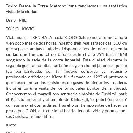
Tokio: Desde la Torre Metropolitana tendremos una fantástica
vista de la ciudad
Día 3 - MIE.
TOKIO - KIOTO
Viajamos en TREN BALA hacia KIOTO. Saldremos a primera hora
y, en poco más de dos horas, nuestro tren realizará los casi 500 km
que separan ambas ciudades. Dispondremos de todo el día en la
ciudad que fue capital de Japón desde el año 794 hasta 1868
acogiendo la sede de la corte Imperial. Esta ciudad, durante la
segunda guerra mundial, fue la única gran ciudad japonesa que no
fue bombardeada, por tal motivo conserva su riquísimo
patrimonio artístico; en Kioto fue firmado en 1997 el protocolo
que busca limitar las emisiones de gases de efecto invernadero.
Incluiremos una visita de los principales puntos de la ciudad.
Conoceremos el maravilloso santuario sintoísta de Fushimi Inari;
el Palacio Imperial y el templo de Kinkakuji, “el pabellón de oro”
con sus magníficos jardines. Tras ello un tiempo antes de hacer un
paseo por GION, el tradicional barrio lleno de vida y popular por
sus Geishas. Tiempo libre.
Kioto