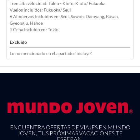
Tren alta velocidad: Tokio - Kioto, Kioto/ Fukuoka
Vuelos incluidos: Fukuoka/ Seul
6 Almuerzos Incluidos en: Seul, Suwon, Damyang, Busan,
Gyeongju, Hahoe
1 Cena Incluido en: Tokio
Excluido
Lo no mencionado en el apartado "incluye"
ENCUENTRA OFERTAS DE VIAJES EN MUNDO
JOVEN, TUS PRÓXIMAS VACACIONES TE
ESPERAN.