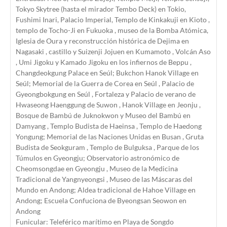
Tokyo Skytree (hasta el mirador Tembo Deck) en Tokio,
Fushimi Inari, Palacio Imperial, Templo de Kinkakuji en Kioto ,
templo de Tocho-Ji en Fukuoka , museo de la Bomba Atómica,
Iglesia de Oura y reconstrucción histórica de Dejima en
Nagasaki , castillo y Suizenji Jojuen en Kumamoto , Volcán Aso
, Umi Jigoku y Kamado Jigoku en los infiernos de Beppu ,
Changdeokgung Palace en Seúl; Bukchon Hanok Village en
Seúl; Memorial de la Guerra de Corea en Seúl , Palacio de
Gyeongbokgung en Seúl , Fortaleza y Palacio de verano de
Hwaseong Haenggung de Suwon , Hanok Village en Jeonju ,
Bosque de Bambú de Juknokwon y Museo del Bambú en
Damyang , Templo Budista de Haeinsa , Templo de Haedong
Yongung; Memorial de las Naciones Unidas en Busan , Gruta
Budista de Seokguram , Templo de Bulguksa , Parque de los
Túmulos en Gyeongju; Observatorio astronómico de
Cheomsongdae en Gyeongju , Museo de la Medicina
Tradicional de Yangnyeongsi , Museo de las Máscaras del
Mundo en Andong; Aldea tradicional de Hahoe Village en
Andong; Escuela Confuciona de Byeongsan Seowon en
Andong
Funicular: Teleférico marítimo en Playa de Songdo