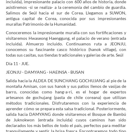
incluida), impresionante palacio con 600 años de historia, donde
asistiremos -si se realiza- a la ceremonia del cambio de guardia.
Salimos de Seúl hacia el sur de Corea. Llegamos a SUWON,
antigua capital de Corea, conocida por sus impresionantes
murallas Patrimonio de la Humanidad.
Conoceremos la impresionante muralla con sus fortificaciones y
visitaremos Hwaseong Haenggung, el palacio de verano (entrada
incluida). Almuerzo incluido. Continuamos ruta a JEONJU,
conocemos su fascinante casco histórico (hanok village), con
todas sus casitas, sus tiendas tradicionales y galerías de arte. Seúl
Día 11 - JUE.
JEONJU - DAMYANG - HAEINSA - BUSAN
Salida hacia la ALDEA DE SUNCHANG GOCHUJANG al pie de la
montaña Amisan, con sus hanok y sus patios llenos de vasijas de
barro, conocidas como hang-a-ri, es el hogar de expertos
artesanos de gochujang (pasta de chile coreana) que utilizan
métodos tradicionales. Disfrutaremos con la experiencia de
aprender cómo se prepara esta salsa tradicional. Posteriormente,
salida hacia DAMYANG donde visitaremos el Bosque de Bambú
de Juknokwon (entrada incluida) cuyos caminos han sido
declarados los más bellos de todo el país, perfectos para meditar
tranquilamente y sentir la brisa fresca. Encontraremos todo tipo