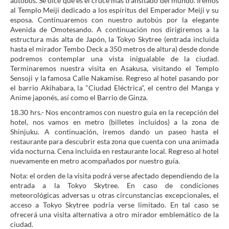
autobús. Se dice que es el cruce más transitado del mundo. Iremos
al Templo Meiji dedicado a los espíritus del Emperador Meiji y su
esposa. Continuaremos con nuestro autobús por la elegante
Avenida de Omotesando. A continuación nos dirigiremos a la
estructura más alta de Japón, la Tokyo Skytree (entrada incluida
hasta el mirador Tembo Deck a 350 metros de altura) desde donde
podremos contemplar una vista inigualable de la ciudad.
Terminaremos nuestra visita en Asakusa, visitando el Templo
Sensoji y la famosa Calle Nakamise. Regreso al hotel pasando por
el barrio Akihabara, la "Ciudad Eléctrica", el centro del Manga y
Anime japonés, así como el Barrio de Ginza.
18.30 hrs.- Nos encontramos con nuestro guía en la recepción del
hotel, nos vamos en metro (billetes incluidos) a la zona de
Shinjuku. A continuación, iremos dando un paseo hasta el
restaurante para descubrir esta zona que cuenta con una animada
vida nocturna. Cena incluida en restaurante local. Regreso al hotel
nuevamente en metro acompañados por nuestro guía.
Nota: el orden de la visita podrá verse afectado dependiendo de la
entrada a la Tokyo Skytree. En caso de condiciones
meteorológicas adversas u otras circunstancias excepcionales, el
acceso a Tokyo Skytree podría verse limitado. En tal caso se
ofrecerá una visita alternativa a otro mirador emblemático de la
ciudad.