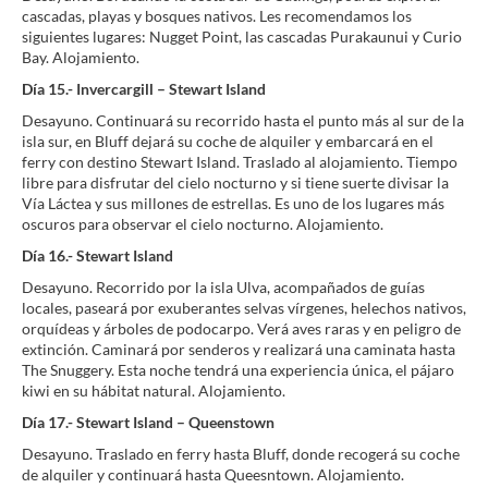
cascadas, playas y bosques nativos. Les recomendamos los
siguientes lugares: Nugget Point, las cascadas Purakaunui y Curio
Bay. Alojamiento.
Día 15.- Invercargill – Stewart Island
Desayuno. Continuará su recorrido hasta el punto más al sur de la
isla sur, en Bluff dejará su coche de alquiler y embarcará en el
ferry con destino Stewart Island. Traslado al alojamiento. Tiempo
libre para disfrutar del cielo nocturno y si tiene suerte divisar la
Vía Láctea y sus millones de estrellas. Es uno de los lugares más
oscuros para observar el cielo nocturno. Alojamiento.
Día 16.- Stewart Island
Desayuno. Recorrido por la isla Ulva, acompañados de guías
locales, paseará por exuberantes selvas vírgenes, helechos nativos,
orquídeas y árboles de podocarpo. Verá aves raras y en peligro de
extinción. Caminará por senderos y realizará una caminata hasta
The Snuggery. Esta noche tendrá una experiencia única, el pájaro
kiwi en su hábitat natural. Alojamiento.
Día 17.- Stewart Island – Queenstown
Desayuno. Traslado en ferry hasta Bluff, donde recogerá su coche
de alquiler y continuará hasta Queesntown. Alojamiento.