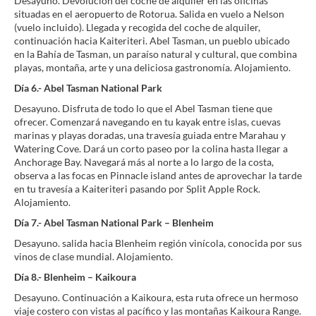
Desayuno. Devolución del coche de alquiler en las oficinas
situadas en el aeropuerto de Rotorua. Salida en vuelo a Nelson
(vuelo incluido). Llegada y recogida del coche de alquiler,
continuación hacia Kaiteriteri. Abel Tasman, un pueblo ubicado
en la Bahía de Tasman, un paraíso natural y cultural, que combina
playas, montaña, arte y una deliciosa gastronomía. Alojamiento.
Día 6.- Abel Tasman National Park
Desayuno. Disfruta de todo lo que el Abel Tasman tiene que
ofrecer. Comenzará navegando en tu kayak entre islas, cuevas
marinas y playas doradas, una travesía guiada entre Marahau y
Watering Cove. Dará un corto paseo por la colina hasta llegar a
Anchorage Bay. Navegará más al norte a lo largo de la costa,
observa a las focas en Pinnacle island antes de aprovechar la tarde
en tu travesía a Kaiteriteri pasando por Split Apple Rock.
Alojamiento.
Día 7.- Abel Tasman National Park – Blenheim
Desayuno. salida hacia Blenheim región vinícola, conocida por sus
vinos de clase mundial. Alojamiento.
Día 8.- Blenheim – Kaikoura
Desayuno. Continuación a Kaikoura, esta ruta ofrece un hermoso
viaje costero con vistas al pacífico y las montañas Kaikoura Range.