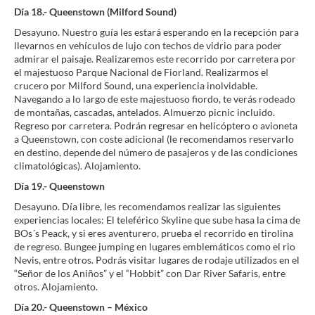
Día 18.- Queenstown (Milford Sound)
Desayuno. Nuestro guía les estará esperando en la recepción para
llevarnos en vehículos de lujo con techos de vidrio para poder
admirar el paisaje. Realizaremos este recorrido por carretera por
el majestuoso Parque Nacional de Fiorland. Realizarmos el
crucero por Milford Sound, una experiencia inolvidable.
Navegando a lo largo de este majestuoso fiordo, te verás rodeado
de montañas, cascadas, antelados. Almuerzo picnic incluido.
Regreso por carretera. Podrán regresar en helicóptero o avioneta
a Queenstown, con coste adicional (le recomendamos reservarlo
en destino, depende del número de pasajeros y de las condiciones
climatológicas). Alojamiento.
Día 19.- Queenstown
Desayuno. Día libre, les recomendamos realizar las siguientes
experiencias locales: El teleférico Skyline que sube hasa la cima de
BOs´s Peack, y si eres aventurero, prueba el recorrido en tirolina
de regreso. Bungee jumping en lugares emblemáticos como el rio
Nevis, entre otros. Podrás visitar lugares de rodaje utilizados en el
“Señor de los Aniños” y el “Hobbit” con Dar River Safaris, entre
otros. Alojamiento.
Día 20.- Queenstown – México