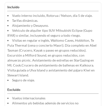
Incluido
Vuelo interno incluido, Rotorua / Nelson, día 5 de viaje.
Tarifas dinámicas.
Alojamiento y Desayuno.
Vehículo de alquiler tipo SUV Mitsubishi Eclipse (Gupo
IFAR) o similar, incluyendo el seguro a todo riesgo.
Visitas en regular e inglés, Waitomo Caves, Hobbiton, Te
Puia Thermal (cena y concierto Maori). Día completo en Abel
Tasman (Crucero, Kayak y paseo en grupos reducidos).
Excursión a Milford Sound, en grupos reducidos, con
almuerzo picnic. Avistamiento de estrellas en StarGazing en
Mt. Cook.Crucero de avistamiento de ballenas en Kaikoura.
Visita guiada a Ulva Island y avistamiento del pájaro Kiwi en
Stewart Island.
Seguro de viaje.
Excluido
Vuelos internacionales
Alimentos y/o bebidas además de servicios no