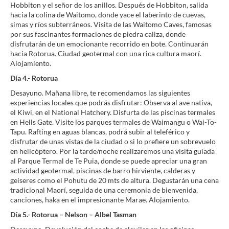
Hobbiton y el señor de los anillos. Después de Hobbiton, salida
hacia la colina de Waitomo, donde yace el laberinto de cuevas,
simas y ríos subterráneos. Visita de las Waitomo Caves, famosas
por sus fascinantes formaciones de piedra caliza, donde
disfrutarán de un emocionante recorrido en bote. Continuarán
hacia Rotorua. Ciudad geotermal con una rica cultura maorí.
Alojamiento.
Día 4.- Rotorua
Desayuno. Mañana libre, te recomendamos las siguientes
experiencias locales que podrás disfrutar: Observa al ave nativa,
el Kiwi, en el National Hatchery. Disfurta de las piscinas termales
en Hells Gate. Visite los parques termales de Waimangu o Wai-To-
Tapu. Rafting en aguas blancas, podrá subir al teleférico y
disfrutar de unas vistas de la ciudad o si lo prefiere un sobrevuelo
en helicóptero. Por la tarde/noche realizaremos una visita guiada
al Parque Termal de Te Puia, donde se puede apreciar una gran
actividad geotermal, piscinas de barro hirviente, calderas y
geiseres como el Pohutu de 20 mts de altura. Degustarán una cena
tradicional Maorí, seguida de una ceremonia de bienvenida,
canciones, haka en el impresionante Marae. Alojamiento.
Día 5.- Rotorua – Nelson – Albel Tasman