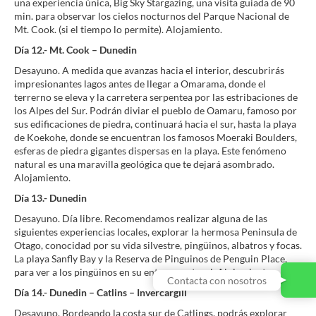
una experiencia única, Big Sky Stargazing, una visita guiada de 90
min. para observar los cielos nocturnos del Parque Nacional de
Mt. Cook. (si el tiempo lo permite). Alojamiento.
Día 12.- Mt. Cook – Dunedin
Desayuno. A medida que avanzas hacia el interior, descubrirás
impresionantes lagos antes de llegar a Omarama, donde el
terrerno se eleva y la carretera serpentea por las estribaciones de
los Alpes del Sur. Podrán diviar el pueblo de Oamaru, famoso por
sus edificaciones de piedra, continuará hacia el sur, hasta la playa
de Koekohe, donde se encuentran los famosos Moeraki Boulders,
esferas de piedra gigantes dispersas en la playa. Este fenómeno
natural es una maravilla geológica que te dejará asombrado.
Alojamiento.
Día 13.- Dunedin
Desayuno. Día libre. Recomendamos realizar alguna de las
siguientes experiencias locales, explorar la hermosa Peninsula de
Otago, conocidad por su vida silvestre, pingüinos, albatros y focas.
La playa Sanfly Bay y la Reserva de Pinguinos de Penguin Place,
para ver a los pingüinos en su entorno natural. Alojamiento.
Contacta con nosotros
Día 14.- Dunedin – Catlins – Invercargill
Desayuno. Bordeando la costa sur de Catlings, podrás explorar