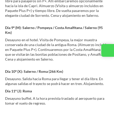
libre para pasajeros sin P+. Allí embarcaremos opcionalmente
hacia la isla de Capri. Almuerzo (Visita y almuerzo incluidos en
Paquete Plus P+) y tiempo libre. De vuelta pasaremos por la
elegante ciudad de Sorrento. Cena y alojamiento en Salerno.
Día 9º (M): Salerno / Pompeya / Costa Amalfitana / Salerno (95
Km)
Desayuno en el hotel. Visita de Pompeya, la mejor muestra
conservada de una ciudad de la antigua Roma. (Almuerzo incluido
en Paquete Plus P+). Continuaremos por la Costa Amalfitana en la
Contacta con nosotros
que se visitarán las bonitas poblaciones de Positano, y Amalfi.
Cena y alojamiento en Salerno.
Día 10º (X): Salerno / Roma (266 Km)
Desayuno. Salida hacia Roma para llegar y tener el día libre. En
algunas salidas el trayecto se podrá hacer en tren. Alojamiento.
Día 11º (J): Roma
Desayuno buffet. A la hora prevista traslado al aeropuerto para
tomar el vuelo de regreso.