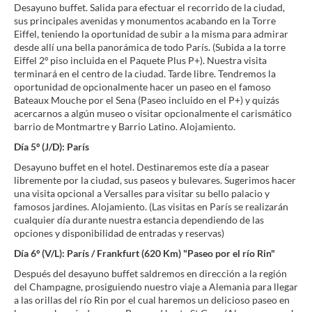
Desayuno buffet. Salida para efectuar el recorrido de la ciudad,
sus principales avenidas y monumentos acabando en la Torre
Eiffel, teniendo la oportunidad de subir a la misma para admirar
desde allí una bella panorámica de todo París. (Subida a la torre
Eiffel 2º piso incluida en el Paquete Plus P+). Nuestra visita
terminará en el centro de la ciudad. Tarde libre. Tendremos la
oportunidad de opcionalmente hacer un paseo en el famoso
Bateaux Mouche por el Sena (Paseo incluido en el P+) y quizás
acercarnos a algún museo o visitar opcionalmente el carismático
barrio de Montmartre y Barrio Latino. Alojamiento.
Día 5º (J/D): París
Desayuno buffet en el hotel. Destinaremos este día a pasear
libremente por la ciudad, sus paseos y bulevares. Sugerimos hacer
una visita opcional a Versalles para visitar su bello palacio y
famosos jardines. Alojamiento. (Las visitas en París se realizarán
cualquier día durante nuestra estancia dependiendo de las
opciones y disponibilidad de entradas y reservas)
Día 6º (V/L): París / Frankfurt (620 Km) "Paseo por el río Rin"
Después del desayuno buffet saldremos en dirección a la región
del Champagne, prosiguiendo nuestro viaje a Alemania para llegar
a las orillas del río Rin por el cual haremos un delicioso paseo en