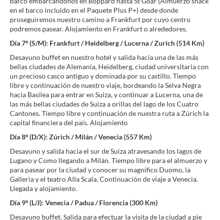
barco embarcándonos en Boppard hasta St Goar (Almuerzo snack
en el barco incluido en el Paquete Plus P+) desde donde
proseguiremos nuestro camino a Frankfurt por cuyo centro
podremos pasear. Alojamiento en Frankfurt o alrededores.
Día 7º (S/M): Frankfurt / Heidelberg / Lucerna / Zurich (514 Km)
Desayuno buffet en nuestro hotel y salida hacia una de las más
bellas ciudades de Alemania, Heidelberg, ciudad universitaria con
un precioso casco antiguo y dominada por su castillo. Tiempo
libre y continuación de nuestro viaje, bordeando la Selva Negra
hacia Basilea para entrar en Suiza, y continuar a Lucerna, una de
las más bellas ciudades de Suiza a orillas del lago de los Cuatro
Cantones. Tiempo libre y continuación de nuestra ruta a Zúrich la
capital financiera del país. Alojamiento
Día 8º (D/X): Zúrich / Milán / Venecia (557 Km)
Desayuno y salida hacia el sur de Suiza atravesando los lagos de
Lugano y Como llegando a Milán. Tiempo libre para el almuerzo y
para pasear por la ciudad y conocer su magnífico Duomo, la
Galleria y el teatro Alla Scala. Continuación de viaje a Venecia.
Llegada y alojamiento.
Día 9º (L/J): Venecia / Padua / Florencia (300 Km)
Desayuno buffet. Salida para efectuar la visita de la ciudad a pie