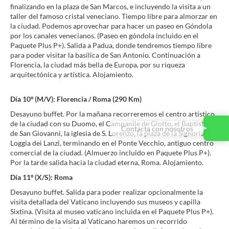
finalizando en la plaza de San Marcos, e incluyendo la visita a un
taller del famoso cristal veneciano. Tiempo libre para almorzar en
la ciudad. Podemos aprovechar para hacer un paseo en Góndola
por los canales venecianos. (Paseo en góndola incluido en el
Paquete Plus P+). Salida a Padua, donde tendremos tiempo libre
para poder visitar la basílica de San Antonio. Continuación a
Florencia, la ciudad más bella de Europa, por su riqueza
arquitectónica y artística. Alojamiento.
Día 10º (M/V): Florencia / Roma (290 Km)
Desayuno buffet. Por la mañana recorreremos el centro artístico
de la ciudad con su Duomo, el Campanile de Giotto, el Baptisterio
Contacta con nosotros
de San Giovanni, la iglesia de S. Lorenzo, la plaza de la Signoria, la
Loggia dei Lanzi, terminando en el Ponte Vecchio, antiguo centro
comercial de la ciudad. (Almuerzo incluido en Paquete Plus P+).
Por la tarde salida hacia la ciudad eterna, Roma. Alojamiento.
Día 11º (X/S): Roma
Desayuno buffet. Salida para poder realizar opcionalmente la
visita detallada del Vaticano incluyendo sus museos y capilla
Sixtina. (Visita al museo vaticano incluida en el Paquete Plus P+).
Al término de la visita al Vaticano haremos un recorrido