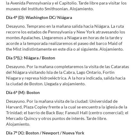
la Avenida Pennsylvania y el Capitolio. Tarde libre para visitar los
museos del Instituto Smithsonian. Alojamiento.
Día 4º (D): Washington DC/ Niágara
Desayuno. Temprano en la mañana salida hacia Niágara. La ruta
recorre los estados de Pennsylvania y New York atravesando los
montes Apalaches. Llegaremos a Niagara en horas de la tarde y
acorde a la temporada realizaremos el paseo del barco Maid of
the Mist indistintamente en este día o al siguiente. Alojamiento.
Día 5º(L): Niágara / Boston
Desayuno. Por la mañana completaremos la visita de las Cataratas
del Niágara visitando Isla de la Cabra, Lago Ontario, Fortin
Niagara y represa hidroeléctrica. A la hora indicada, salida hacia
la ciudad de Boston. Llegada y alojamiento.
Día 6º (M): Boston
Desayuno. Por la mañana visita de la ciudad: Universidad de
Harvard, Plaza Copley frente a la cual se encuentra la iglesia de la
Trinidad; el barrio de Back Bay; Faneuil Hall (centro comercial); el
Mercado Quincy y otros puntos de interés. Tarde libre.
Alojamiento.
Día 7º (X): Boston / Newport / Nueva York