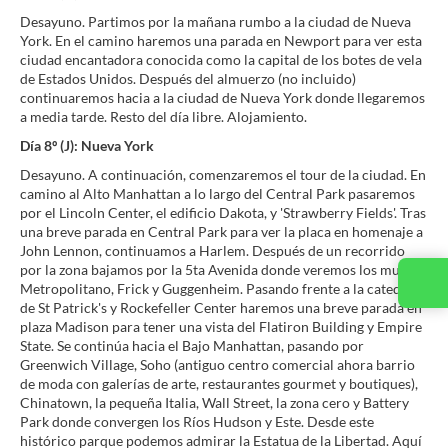
Desayuno. Partimos por la mañana rumbo a la ciudad de Nueva
York. En el camino haremos una parada en Newport para ver esta
ciudad encantadora conocida como la capital de los botes de vela
de Estados Unidos. Después del almuerzo (no incluido)
continuaremos hacia a la ciudad de Nueva York donde llegaremos
a media tarde. Resto del día libre. Alojamiento.
Día 8º (J): Nueva York
Desayuno. A continuación, comenzaremos el tour de la ciudad. En
camino al Alto Manhattan a lo largo del Central Park pasaremos
por el Lincoln Center, el edificio Dakota, y 'Strawberry Fields'. Tras
una breve parada en Central Park para ver la placa en homenaje a
John Lennon, continuamos a Harlem. Después de un recorrido
por la zona bajamos por la 5ta Avenida donde veremos los museos
Contacta con nosotros
Metropolitano, Frick y Guggenheim. Pasando frente a la catedral
de St Patrick's y Rockefeller Center haremos una breve parada en
plaza Madison para tener una vista del Flatiron Building y Empire
State. Se continúa hacia el Bajo Manhattan, pasando por
Greenwich Village, Soho (antiguo centro comercial ahora barrio
de moda con galerías de arte, restaurantes gourmet y boutiques),
Chinatown, la pequeña Italia, Wall Street, la zona cero y Battery
Park donde convergen los Ríos Hudson y Este. Desde este
histórico parque podemos admirar la Estatua de la Libertad. Aquí