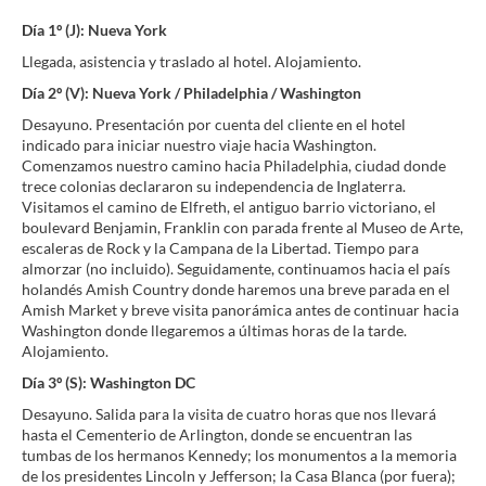
Día 1º (J): Nueva York
Llegada, asistencia y traslado al hotel. Alojamiento.
Día 2º (V): Nueva York / Philadelphia / Washington
Desayuno. Presentación por cuenta del cliente en el hotel
indicado para iniciar nuestro viaje hacia Washington.
Comenzamos nuestro camino hacia Philadelphia, ciudad donde
trece colonias declararon su independencia de Inglaterra.
Visitamos el camino de Elfreth, el antiguo barrio victoriano, el
boulevard Benjamin, Franklin con parada frente al Museo de Arte,
escaleras de Rock y la Campana de la Libertad. Tiempo para
almorzar (no incluido). Seguidamente, continuamos hacia el país
holandés Amish Country donde haremos una breve parada en el
Amish Market y breve visita panorámica antes de continuar hacia
Washington donde llegaremos a últimas horas de la tarde.
Alojamiento.
Día 3º (S): Washington DC
Desayuno. Salida para la visita de cuatro horas que nos llevará
hasta el Cementerio de Arlington, donde se encuentran las
tumbas de los hermanos Kennedy; los monumentos a la memoria
de los presidentes Lincoln y Jefferson; la Casa Blanca (por fuera);