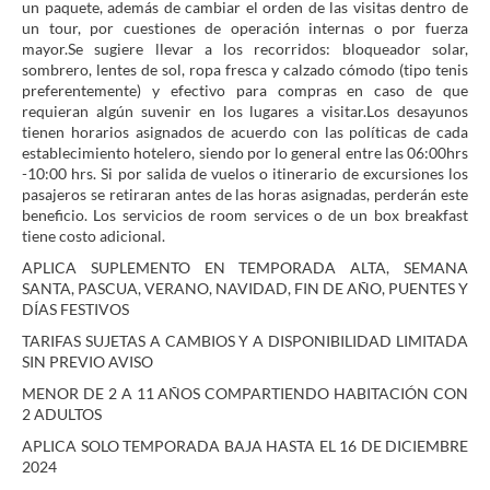
un paquete, además de cambiar el orden de las visitas dentro de
un tour, por cuestiones de operación internas o por fuerza
mayor.Se sugiere llevar a los recorridos: bloqueador solar,
sombrero, lentes de sol, ropa fresca y calzado cómodo (tipo tenis
preferentemente) y efectivo para compras en caso de que
requieran algún suvenir en los lugares a visitar.Los desayunos
tienen horarios asignados de acuerdo con las políticas de cada
establecimiento hotelero, siendo por lo general entre las 06:00hrs
-10:00 hrs. Si por salida de vuelos o itinerario de excursiones los
pasajeros se retiraran antes de las horas asignadas, perderán este
beneficio. Los servicios de room services o de un box breakfast
tiene costo adicional.
APLICA SUPLEMENTO EN TEMPORADA ALTA, SEMANA
SANTA, PASCUA, VERANO, NAVIDAD, FIN DE AÑO, PUENTES Y
DÍAS FESTIVOS
TARIFAS SUJETAS A CAMBIOS Y A DISPONIBILIDAD LIMITADA
SIN PREVIO AVISO
MENOR DE 2 A 11 AÑOS COMPARTIENDO HABITACIÓN CON
2 ADULTOS
APLICA SOLO TEMPORADA BAJA HASTA EL 16 DE DICIEMBRE
2024