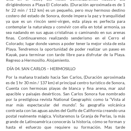
dirigiéndonos a Playa El Colorado. (Duración aproximada es de 1
hr 22 min / 112 km) es un pequeño, pero muy hermoso destino
costero del estado de Sonora, donde impera la paz y tranquilidad
ya que es un rincón semi-virgen, esta playa es perfecta para
contemplar la naturaleza y convivir con ella en total armonía, ya
sea nadando en sus aguas cristalinas o caminando en sus arenas
finas. Continuaremos realizando senderismo en el Cerro el
Colorado; lugar donde vamos a poder tener la mejor vista de esta
Playa. Tendremos la oportunidad de poder realizar un paseo en
Kayak, para terminar con tarde libre para disfrutar de la Playa.
Regreso a Hermosillo. Alojamiento.
DÍA 04. SAN CARLOS – HERMOSILLO
Por la mañana traslado hacia San Carlos, (Duración aproximada
es de 1 hr 30 min / 137 km) el principal centro turístico de Sonora,
Cuenta con hermosas playas de blanca y fina arena, mar azul
apacible y paisajes desérticos. San Carlos Sonora fue nombrado
por la prestigiosa revista National Geographic como la “Vista al
mar más espectacular del mundo”. Su geografía volcánica
contrasta con las aguas azules del Golfo de California creando una
postal realmente mágica. Visitaremos la Granja de Perlas, la más
grande de Latinoamérica conocerás la historia, cómo se forman y
hasta el esfuerzo que requiere su formación. Mas tarde