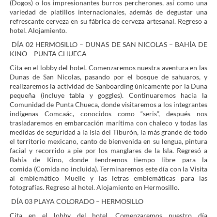
(Dogos) o los impresionantes burros percherones, así como una
variedad de platillos internacionales, además de degustar una
refrescante cerveza en su fábrica de cerveza artesanal. Regreso a
hotel. Alojamiento.
DÍA 02 HERMOSILLO – DUNAS DE SAN NICOLAS – BAHÍA DE
KINO – PUNTA CHUECA
Cita en el lobby del hotel. Comenzaremos nuestra aventura en las
Dunas de San Nicolas, pasando por el bosque de sahuaros, y
realizaremos la actividad de Sanboarding únicamente por la Duna
pequeña (incluye tabla y goggles). Continuaremos hacia la
Comunidad de Punta Chueca, donde visitaremos a los integrantes
indígenas Comcaác, conocidos como “seris”, después nos
trasladaremos en embarcación marítima con chaleco y todas las
medidas de seguridad a la Isla del Tiburón, la más grande de todo
el territorio mexicano, canto de bienvenida en su lengua, pintura
facial y recorrido a pie por los manglares de la Isla. Regresó a
Bahía de Kino, donde tendremos tiempo libre para la
comida (Comida no incluida). Terminaremos este día con la Visita
al emblemático Muelle y las letras emblemáticas para las
fotografías. Regreso al hotel. Alojamiento en Hermosillo.
DÍA 03 PLAYA COLORADO – HERMOSILLO
Cita en el lobby del hotel. Comenzaremos nuestro día