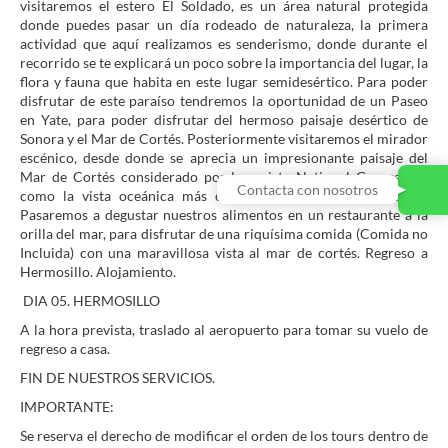
visitaremos el estero El Soldado, es un área natural protegida
donde puedes pasar un día rodeado de naturaleza, la primera
actividad que aquí realizamos es senderismo, donde durante el
recorrido se te explicará un poco sobre la importancia del lugar, la
flora y fauna que habita en este lugar semidesértico. Para poder
disfrutar de este paraíso tendremos la oportunidad de un Paseo
en Yate, para poder disfrutar del hermoso paisaje desértico de
Sonora y el Mar de Cortés. Posteriormente visitaremos el mirador
escénico, desde donde se aprecia un impresionante paisaje del
Mar de Cortés considerado por la revista National Geographic
Contacta con nosotros
como la vista oceánica más espectacular en todo el mundo.
Pasaremos a degustar nuestros alimentos en un restaurante a la
orilla del mar, para disfrutar de una riquísima comida (Comida no
Incluida) con una maravillosa vista al mar de cortés. Regreso a
Hermosillo. Alojamiento.
DIA 05. HERMOSILLO
A la hora prevista, traslado al aeropuerto para tomar su vuelo de
regreso a casa.
FIN DE NUESTROS SERVICIOS.
IMPORTANTE:
Se reserva el derecho de modificar el orden de los tours dentro de