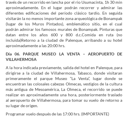
través de un recorrido en lancha por el rio Usumacinta, 1h 30 min
aproximadamente. En el lugar podrán recorrer y admirar las
diferentes edificaciones del período clásico tardío. En seguida
visitarán la no menos importante zona arqueológica de Bonampak
(lugar de los Muros Pintados), emblemático sitio, en el cual
podrán admirar los famosos murales de Bonampak. Pinturas que
datan entre los años 600 y 800 d.c.Comida en ruta (no
incluida)Retorno a la ciudad de Palenque, arribando a su hotel
aproximadamente a las 20:00 hrs.
Día 06. PARQUE MUSEO LA VENTA – AEROPUERTO DE
VILLAHERMOSA
A la hora indicada previamente, salida del hotel en Palenque, para
dirigirse a la ciudad de Villahermosa, Tabasco, donde visitaran
primeramente el parque Museo “La Venta”, lugar donde se
encuentran las colosales cabezas Olmecas, vestigios de la cultura
más antigua de Mesoamérica, La Olmeca, el recorrido se puede
realizar en aproximadamente una hora, posteriormente traslado
al aeropuerto de Villahermosa, para tomar su vuelo de retorno a
su lugar de origen.
Programar vuelo después de las 17:00 hrs. (IMPORTANTE)