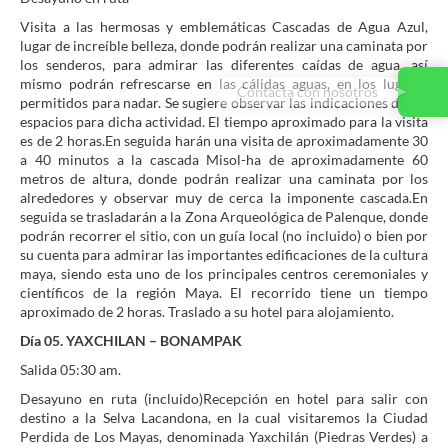
Visita a las hermosas y emblemáticas Cascadas de Agua Azul,
lugar de increíble belleza, donde podrán realizar una caminata por
los senderos, para admirar las diferentes caídas de agua, así
mismo podrán refrescarse en las cálidas aguas, en los lugares
Contacta con nosotros
permitidos para nadar. Se sugiere observar las indicaciones de los
espacios para dicha actividad. El tiempo aproximado para la visita
es de 2 horas.En seguida harán una visita de aproximadamente 30
a 40 minutos a la cascada Misol-ha de aproximadamente 60
metros de altura, donde podrán realizar una caminata por los
alrededores y observar muy de cerca la imponente cascada.En
seguida se trasladarán a la Zona Arqueológica de Palenque, donde
podrán recorrer el sitio, con un guía local (no incluido) o bien por
su cuenta para admirar las importantes edificaciones de la cultura
maya, siendo esta uno de los principales centros ceremoniales y
científicos de la región Maya. El recorrido tiene un tiempo
aproximado de 2 horas. Traslado a su hotel para alojamiento.
Día 05. YAXCHILAN – BONAMPAK
Salida 05:30 am.
Desayuno en ruta (incluido)Recepción en hotel para salir con
destino a la Selva Lacandona, en la cual visitaremos la Ciudad
Perdida de Los Mayas, denominada Yaxchilán (Piedras Verdes) a