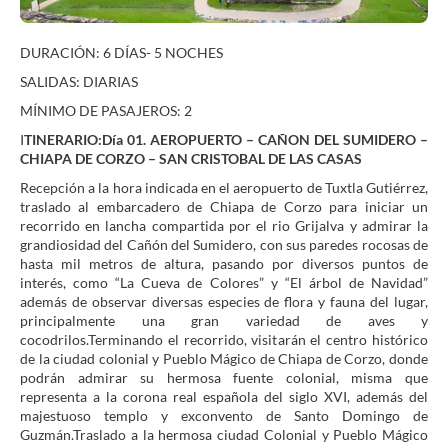
DURACIÓN: 6 DÍAS- 5 NOCHES
SALIDAS: DIARIAS
MÍNIMO DE PASAJEROS: 2
I
TINERARIO:Día 01. AEROPUERTO – CAÑON DEL SUMIDERO –
CHIAPA DE CORZO – SAN CRISTOBAL DE LAS CASAS
Recepción a la hora indicada en el aeropuerto de Tuxtla Gutiérrez,
traslado al embarcadero de Chiapa de Corzo para iniciar un
recorrido en lancha compartida por el rio Grijalva y admirar la
grandiosidad del Cañón del Sumidero, con sus paredes rocosas de
hasta mil metros de altura, pasando por diversos puntos de
interés, como “La Cueva de Colores” y “El árbol de Navidad”
además de observar diversas especies de flora y fauna del lugar,
principalmente una gran variedad de aves y
cocodrilos.Terminando el recorrido, visitarán el centro histórico
de la ciudad colonial y Pueblo Mágico de Chiapa de Corzo, donde
podrán admirar su hermosa fuente colonial, misma que
representa a la corona real española del siglo XVI, además del
majestuoso templo y exconvento de Santo Domingo de
Guzmán.Traslado a la hermosa ciudad Colonial y Pueblo Mágico