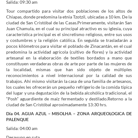
Salida: 09:30 am
Tour compartido para visitar dos poblaciones de los altos de
Chiapas, donde predomina la etnia Tzotzil, ubicadas a 10 km. De la
ciudad de San Cristóbal de las Casas.Primeramente, visitarán San
Juan Chamula, en el cual su principal atractivo es su iglesia, cuya
característica principal es el sincretismo religioso, entre sus usos
y costumbres y la religión católica. En seguida se trasladarán a
pocos kilómetros para visitar el poblado de Zinacantán, en el cual
predomina la actividad agrícola (cultivo de flores) y la actividad
artesanal en la elaboración de textiles bordados a mano que
constituyen verdaderas obras de arte por parte de las mujeres de
la localidad, mismas que han sido objeto de múltiples
reconocimientos a nivel internacional por la calidad de sus
trabajos. Ahí mismo visitarán la casa de una familia de artesanos,
los cuales les ofrecerán un pequeño refrigerio de la comida típica
del lugar y una degustación de la bebida alcohólica tradicional, el
“Posh” aguardiente de maíz fermentado y destilado.Retorno a la
ciudad de San Cristóbal aproximadamente 13:30 hrs.
Día 04. AGUA AZUL – MISOLHA – ZONA ARQUEOLOGICA DE
PALENQUE
Salida: 04:00 am
Desayuno en ruta