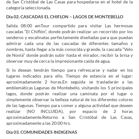
de San Cristóbal de Las Casas para hospedarse en el hotel de la
categoría seleccionada.
Día 02. CASCADAS EL CHIFLON – LAGOS DE MONTEBELLO
Salida 08:00 amTour compartido para visitar Las hermosas
cascadas “El Chiflón”, donde podrán realizar un recorrido por los
senderos y escalinatas perfectamente diseñadas para que puedan
admirar cada una de las cascadas de diferentes tamaños y
nombres, hasta llegar a la más conocida y grande, la cascada “Velo
de Novia” donde podrán subir hasta el mirador, recibir la brisa y
observar muy de cerca la impresionante caída de agua.
Si lo desean tendrán tiempo para refrescarse y nadar en los
lugares indicados para ello. Tiempo de estancia en el lugar:
aproximadamente 2 horas.En seguida se trasladarán a las
emblemáticas Lagunas de Montebello, visitando los 5 principales
lagos, donde podrán realizar una caminata por el lugar o
simplemente observar la belleza natural de los diferentes colores
de las lagunas. Tiempo para comer y alguna actividad que deseen
realizar (NO INCLUIDA), por espacio de 2 horas
aproximadamente.Retorno a San Cristóbal de Las Casas,
aproximadamente a las 20:00 hrs.
Día 03. COMUNIDADES INDIGENAS