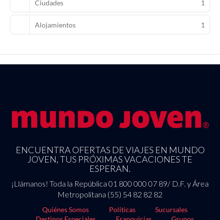
Ciudades
1
un desayuno bufé todos los días de 06:30 a 10:30 con un coste
adicional.
Alojamientos
1
Tendrás un centro de negocios, un servicio de limusina o coche
con chófer y periódicos gratuitos en el vestíbulo a tu disposición.
¿Estás organizando un evento en Patong? En este hotel tienes a tu
disposición 414 metros cuadrados de espacio con zona para
conferencias y 3 salas de reuniones. Pagando un pequeño
suplemento podrás aprovechar prestaciones como servicio de
transporte al aeropuerto (ida y vuelta) disponible 24 horas y
aparcamiento sin asistencia gratuito.
ENCUENTRA OFERTAS DE VIAJES EN MUNDO
JOVEN, TUS PRÓXIMAS VACACIONES TE
ESPERAN.
¡Llámanos! Toda la República 01 800 000 07 89/ D.F. y Área
Metropolitana (55) 54 82 82 82
Quiénes Somos
Políticas
Sucursales
Destinos Especiales
Franquicias
Grupos