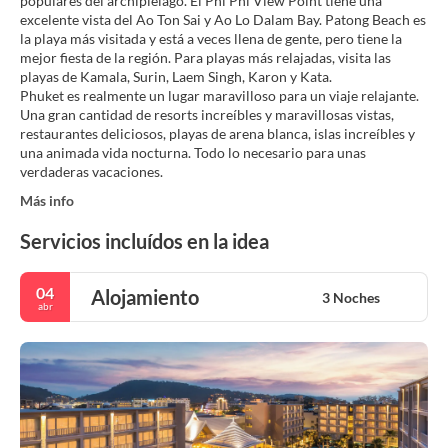
populares del archipiélago. El Phi Phi View Point tiene una
excelente vista del Ao Ton Sai y Ao Lo Dalam Bay. Patong Beach es
la playa más visitada y está a veces llena de gente, pero tiene la
mejor fiesta de la región. Para playas más relajadas, visita las
playas de Kamala, Surin, Laem Singh, Karon y Kata.
Phuket es realmente un lugar maravilloso para un viaje relajante.
Una gran cantidad de resorts increíbles y maravillosas vistas,
restaurantes deliciosos, playas de arena blanca, islas increíbles y
una animada vida nocturna. Todo lo necesario para unas
Más info
Servicios incluídos en la idea
04
Alojamiento
3 Noches
abr