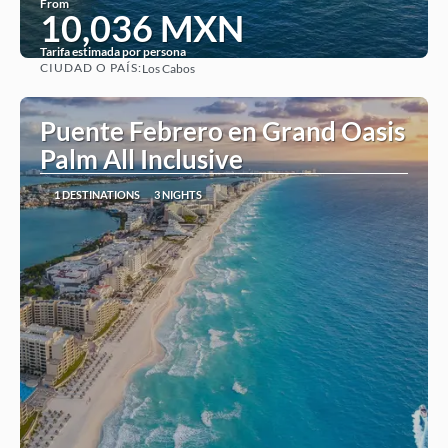
From
10,036 MXN
Tarifa estimada por persona
CIUDAD O PAÍS:
Los Cabos
See
Puente Febrero en Grand Oasis
Palm All Inclusive
1 DESTINATIONS
3 NIGHTS