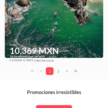
From
10,369 MXN
Tarifa estimada por persona
CIUDAD O PAÍS:
Cabo San Lucas
See
1
2
Promociones irresistibles
.