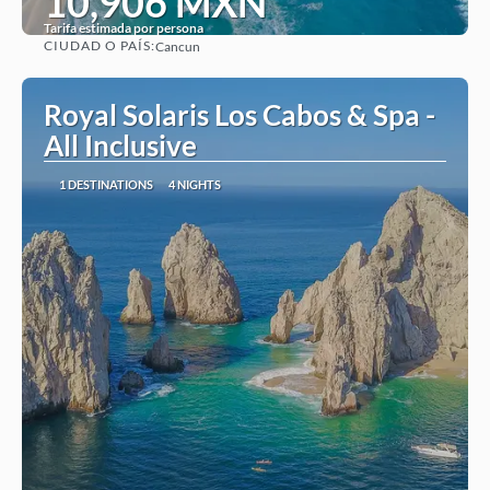
10,906 MXN
Tarifa estimada por persona
CIUDAD O PAÍS:
Cancun
See
Royal Solaris Los Cabos & Spa -
All Inclusive
1 DESTINATIONS
4 NIGHTS