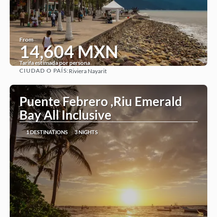
From
14,604 MXN
Tarifa estimada por persona
CIUDAD O PAÍS:
Riviera Nayarit
See
Puente Febrero ,Riu Emerald
Bay All Inclusive
1 DESTINATIONS
3 NIGHTS