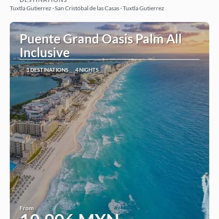
See
Tuxtla Gutierrez · San Cristóbal de las Casas · Tuxtla Gutierrez
Puente Grand Oasis Palm All
Inclusive
1 DESTINATIONS
4 NIGHTS
From