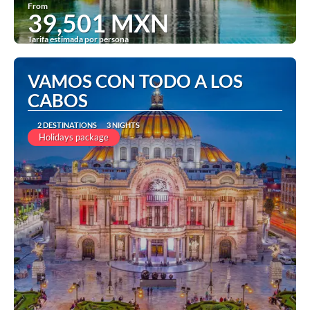
From
39,501 MXN
Tarifa estimada por persona
See
VAMOS CON TODO A LOS
CABOS
2 DESTINATIONS
3 NIGHTS
Holidays package