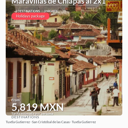
Maravillas de Chiapas al 2x1
2 DESTINATIONS
3 NIGHTS
Holidays package
From
5,819 MXN
Tarifa estimada por persona
DESTINATIONS
See
Tuxtla Gutierrez · San Cristóbal de las Casas · Tuxtla Gutierrez