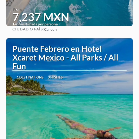
From
7,237 MXN
Tarifa estimada por persona
CIUDAD O PAÍS:
Cancun
See
Puente Febrero en Hotel
Xcaret Mexico - All Parks / All
Fun
1 DESTINATIONS
3 NIGHTS