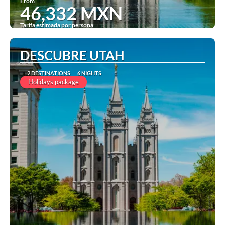
From
46,332 MXN
Tarifa estimada por persona
See
DESCUBRE UTAH
2 DESTINATIONS
6 NIGHTS
Holidays package