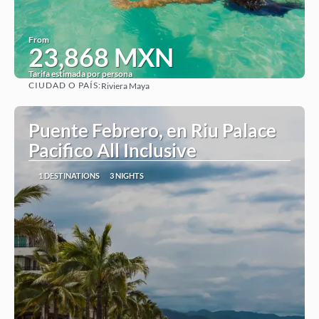
From
23,868 MXN
Tarifa estimada por persona
CIUDAD O PAÍS:
Riviera Maya
See
Puente Febrero, en Riu Palace
Pacifico All Inclusive
1 DESTINATIONS
3 NIGHTS