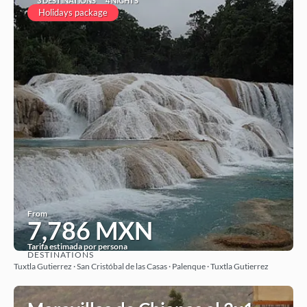
3 DESTINATIONS
4 NIGHTS
Holidays package
From
7,786 MXN
Tarifa estimada por persona
DESTINATIONS
See
Tuxtla Gutierrez · San Cristóbal de las Casas · Palenque · Tuxtla Gutierrez