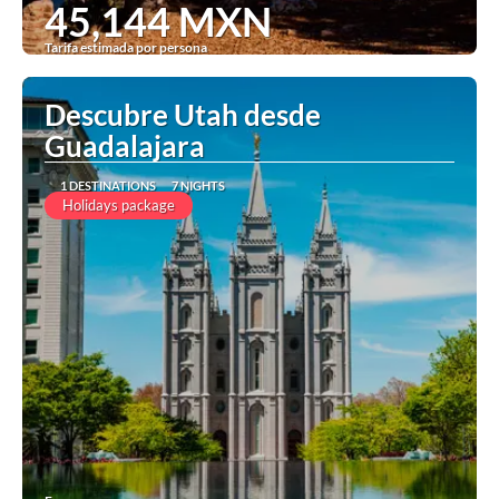
45,144 MXN
Tarifa estimada por persona
See
Descubre Utah desde
Guadalajara
1 DESTINATIONS
7 NIGHTS
Holidays package