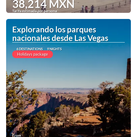
38,214 MXN
Tarifa estimada por persona
See
Explorando los parques
nacionales desde Las Vegas
6 DESTINATIONS
9 NIGHTS
Holidays package
From