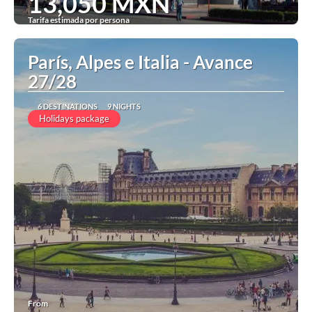
13,050 MXN
Tarifa estimada por persona
See
París, Alpes e Italia - Avance
27/28
6 DESTINATIONS
9 NIGHTS
Holidays package
From