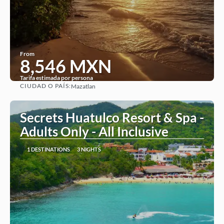
From
8,546 MXN
Tarifa estimada por persona
CIUDAD O PAÍS:
Mazatlan
See
Secrets Huatulco Resort & Spa -
Adults Only - All Inclusive
1 DESTINATIONS
3 NIGHTS