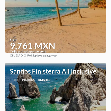
From
9,761 MXN
Tarifa estimada por persona
CIUDAD O PAÍS:
Playa del Carmen
See
Sandos Finisterra All Inclusive
1 DESTINATIONS
3 NIGHTS