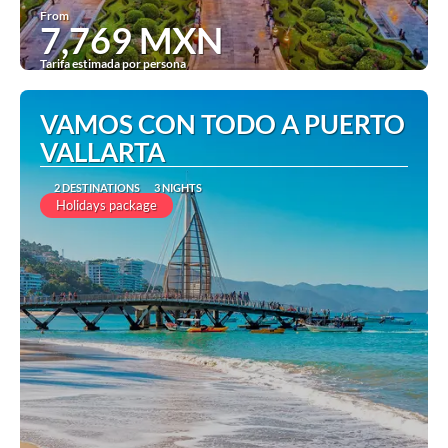
From
7,769 MXN
Tarifa estimada por persona
See
VAMOS CON TODO A PUERTO
VALLARTA
2 DESTINATIONS
3 NIGHTS
Holidays package