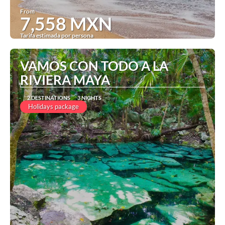
From
7,558 MXN
Tarifa estimada por persona
See
VAMOS CON TODO A LA
RIVIERA MAYA
2 DESTINATIONS
3 NIGHTS
Holidays package