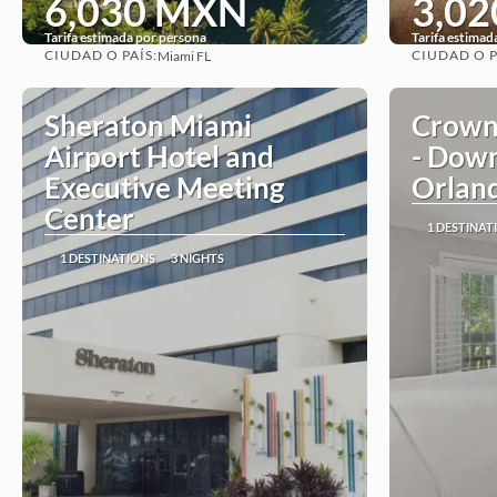
6,030 MXN
3,0
Tarifa estimada por persona
Tarifa estimad
CIUDAD O PAÍS:
CIUDAD O P
Miami FL
See
Sheraton Miami
Crown
Airport Hotel and
- Down
Executive Meeting
Orlan
Center
1 DESTINAT
1 DESTINATIONS
3 NIGHTS