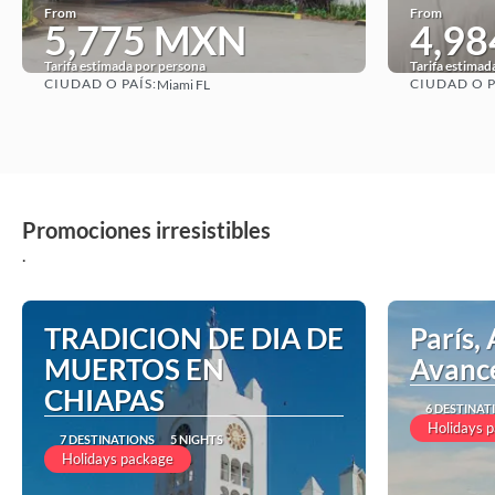
From
From
5,775 MXN
4,9
Tarifa estimada por persona
Tarifa estimad
CIUDAD O PAÍS:
CIUDAD O P
Miami FL
See
Promociones irresistibles
.
TRADICION DE DIA DE
París, 
MUERTOS EN
Avanc
CHIAPAS
6 DESTINAT
Holidays 
7 DESTINATIONS
5 NIGHTS
Holidays package