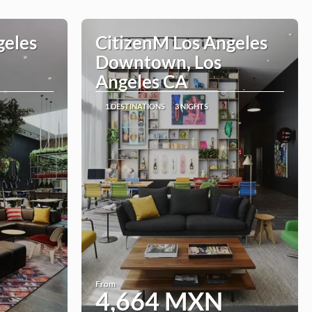
geles
CitizenM Los Angeles
Downtown, Los
Angeles CA
1 DESTINATIONS
3 NIGHTS
From
4,664 MXN