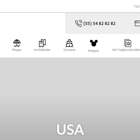
He
(55) 54 82 82 82
Playas
Actividades
Cruceros
ISIC Tarjeta Estudia
Parques
USA