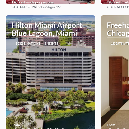
Tarifa estimada por persona
Tarifa estimad
CIUDAD O PAÍS:
CIUDAD O P
Las Vegas NV
See
Hilton Miami Airport
Freeha
Blue Lagoon, Miami
Chica
1 DESTINATIONS
3 NIGHTS
1 DESTINAT
From
From