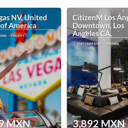
gas NV, United
CitizenM Los Án
 of America
Downtown, Los
Ángeles CA,
IONS
3 NIGHTS
1 DESTINATIONS
3 NIGHTS
From
59 MXN
3,892 MXN