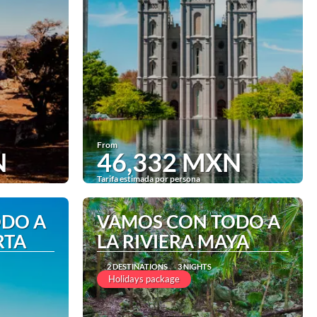
From
N
46,332 MXN
Tarifa estimada por persona
See
ODO A
VAMOS CON TODO A
RTA
LA RIVIERA MAYA
2 DESTINATIONS
3 NIGHTS
Holidays package