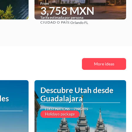
From
3,758 MXN
Tarifa estimada por persona
CIUDAD O PAÍS:
Orlando FL
See
More ideas
Descubre Utah desde
les
Guadalajara
1 DESTINATIONS
7 NIGHTS
Holidays package