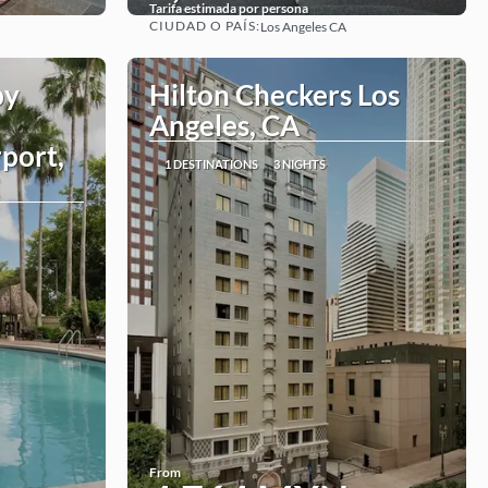
Tarifa estimada por persona
CIUDAD O PAÍS:
Los Angeles CA
See
by
Hilton Checkers Los
Angeles, CA
rport,
1 DESTINATIONS
3 NIGHTS
From