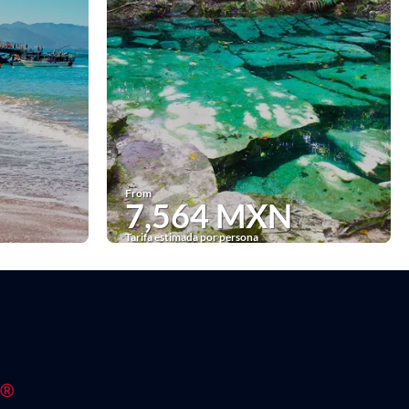
From
7,564 MXN
Tarifa estimada por persona
See