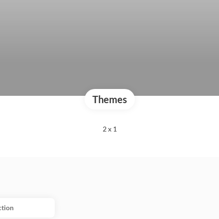
Themes
2 x 1
ction