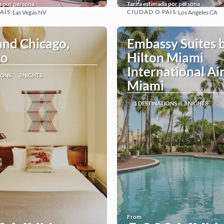
a por persona
Tarifa estimada por persona
AÍS:
CIUDAD O PAÍS:
Las Vegas NV
Los Angeles CA
See
See
nd Chicago,
Embassy Suites 
go
Hilton Miami
International Ai
IONS
3 NIGHTS
Miami
1 DESTINATIONS
3 NIGHTS
From