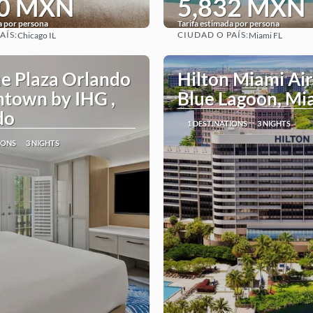
20 MXN
5,832 MXN
a por persona
Tarifa estimada por persona
AÍS:
CIUDAD O PAÍS:
Chicago IL
Miami FL
See
See
e Plaza Orlando
Hilton Miami Ai
town by IHG ,
Blue Lagoon, Mi
do
1 DESTINATIONS
3 NIGHTS
IONS
3 NIGHTS