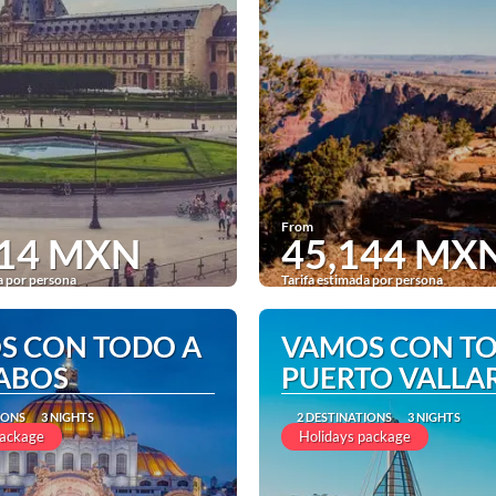
From
214 MXN
45,144 MX
a por persona
Tarifa estimada por persona
See
See
S CON TODO A
VAMOS CON T
CABOS
PUERTO VALLA
IONS
3 NIGHTS
2 DESTINATIONS
3 NIGHTS
package
Holidays package