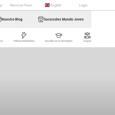
lp
Mexican Peso
English
Login
Nuestro Blog
Sucursales Mundo Joven
nte
Ofertas irresistibles
Estudios en el extranjero
Grupos