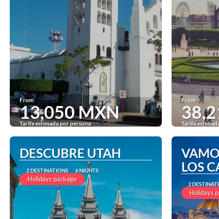
From
From
13,050 MXN
38,
Tarifa estimada por persona
Tarifa estimad
See
DESCUBRE UTAH
VAMO
LOS 
2 DESTINATIONS
6 NIGHTS
Holidays package
2 DESTINAT
Holidays 