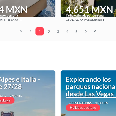
From
84 MXN
4,651 MXN
a por persona
Tarifa estimada por persona
AÍS:
CIUDAD O PAÍS:
Orlando FL
Miami FL
See
See
1
2
3
4
5
Alpes e Italia -
Explorando los
e 27/28
parques naciona
desde Las Vegas
IONS
9 NIGHTS
package
6 DESTINATIONS
9 NIGHTS
Holidays package