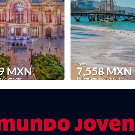
From
69 MXN
7,558 MXN
a por persona
Tarifa estimada por persona
See
See