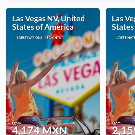
Las Vegas NV, United
Las Ve
States of America
States
1 DESTINATIONS
3 NIGHTS
1 DESTINAT
From
From
4,174 MXN
2,1