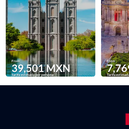
From
From
39,501 MXN
7,7
Tarifa estimada por persona
Tarifa estimad
See