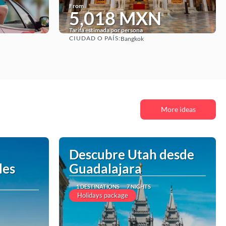
From
5,018 MXN
Tarifa estimada por persona
CIUDAD O PAÍS:
Bangkok
See
More ideas
Descubre Utah desde
les
Guadalajara
1 DESTINATIONS
7 NIGHTS
Holidays package