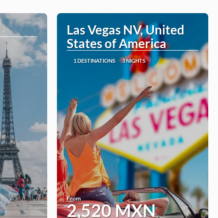
Las Vegas NV, United
States of America
1 DESTINATIONS
3 NIGHTS
From
2,520 MXN