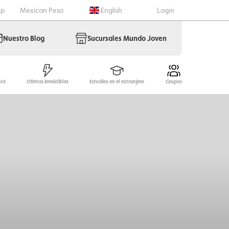
lp
Mexican Peso
English
Login
Nuestro Blog
Sucursales Mundo Joven
nte
Ofertas irresistibles
Estudios en el extranjero
Grupos