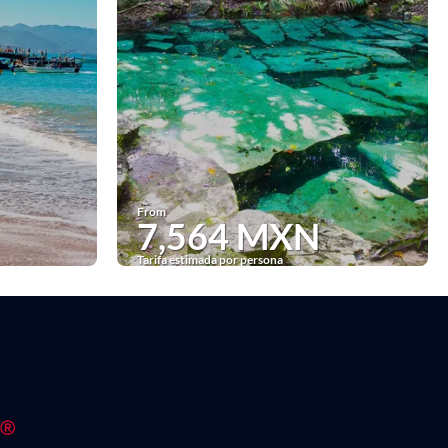
From
7,564 MXN
Tarifa estimada por persona
See