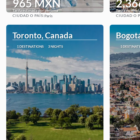
965 MXN
2,3
Tarifa estimada por persona
Tarifa estimad
CIUDAD O PAÍS:
CIUDAD O P
Paris
See
Toronto, Canada
Bogot
1 DESTINATIONS
3 NIGHTS
1 DESTINAT