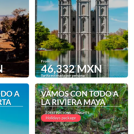
From
N
46,332 MXN
Tarifa estimada por persona
See
ODO A
VAMOS CON TODO A
RTA
LA RIVIERA MAYA
2 DESTINATIONS
3 NIGHTS
Holidays package