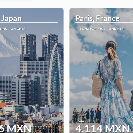
 Japan
Paris, France
IONS
3 NIGHTS
1 DESTINATIONS
3 NIGHTS
From
46 MXN
4,114 MXN