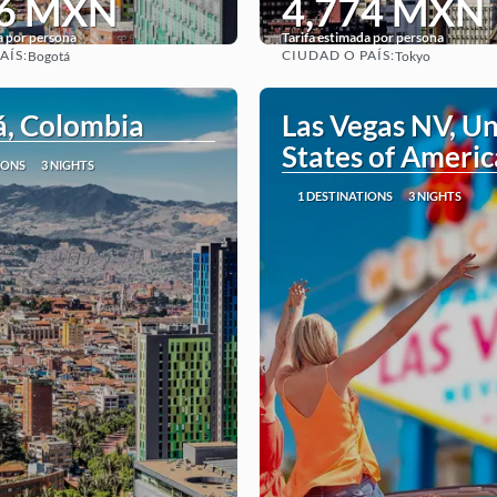
66 MXN
4,774 MXN
a por persona
Tarifa estimada por persona
AÍS:
CIUDAD O PAÍS:
Bogotá
Tokyo
See
See
á, Colombia
Las Vegas NV, Un
States of Americ
IONS
3 NIGHTS
1 DESTINATIONS
3 NIGHTS