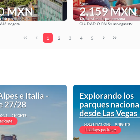
From
80 MXN
2,159 MXN
a por persona
Tarifa estimada por persona
AÍS:
CIUDAD O PAÍS:
Bogotá
Las Vegas NV
See
See
1
2
3
4
5
Alpes e Italia -
Explorando los
e 27/28
parques naciona
desde Las Vegas
IONS
9 NIGHTS
package
6 DESTINATIONS
9 NIGHTS
Holidays package