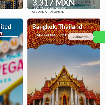
3,317 MXN
Tarifa estimada por persona
CIUDAD O PAÍS:
Istanbul
See
ited
Bangkok, Thailand
a
1 DESTINATIONS
3 NIGHTS
Contact us