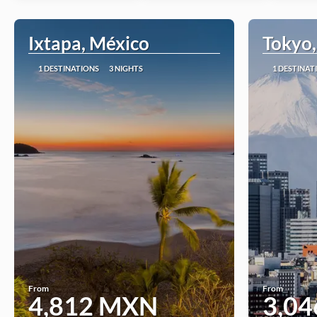
Ixtapa, México
Tokyo,
1 DESTINATIONS
3 NIGHTS
1 DESTINAT
From
From
4,812 MXN
3,0