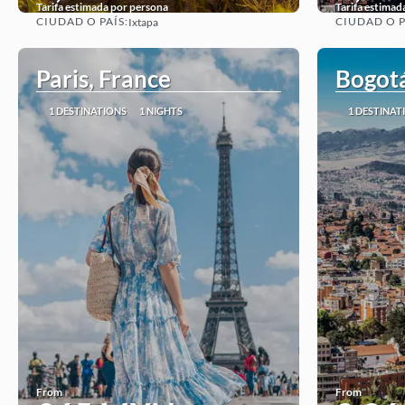
Tarifa estimada por persona
Tarifa estimad
CIUDAD O PAÍS:
CIUDAD O P
Ixtapa
See
Paris, France
Bogot
1 DESTINATIONS
1 NIGHTS
1 DESTINAT
From
From