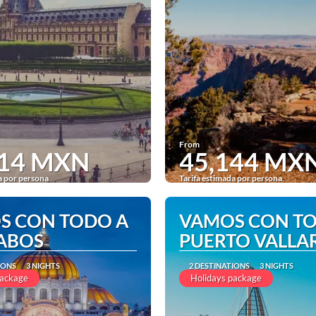
From
214 MXN
45,144 MX
a por persona
Tarifa estimada por persona
See
See
S CON TODO A
VAMOS CON T
CABOS
PUERTO VALLA
IONS
3 NIGHTS
2 DESTINATIONS
3 NIGHTS
package
Holidays package