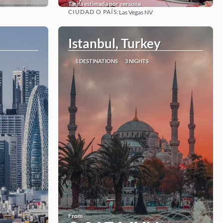
Tarifa estimada por persona
CIUDAD O PAÍS:
Las Vegas NV
See
Istanbul, Turkey
1 DESTINATIONS
3 NIGHTS
From