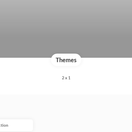
Themes
2 x 1
ction