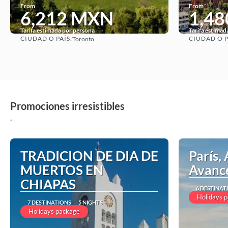
From
From
6,212 MXN
1,4
Tarifa estimada por persona
Tarifa estimad
CIUDAD O PAÍS:
CIUDAD O P
Toronto
See
Promociones irresistibles
.
TRADICION DE DIA DE
París, 
MUERTOS EN
Avanc
CHIAPAS
6 DESTINAT
Holidays 
7 DESTINATIONS
5 NIGHTS
Holidays package