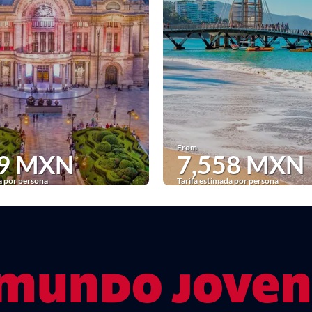
From
69 MXN
7,558 MXN
a por persona
Tarifa estimada por persona
See
See