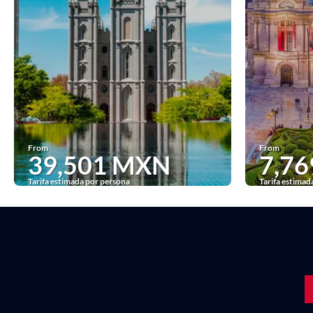
From
From
39,501 MXN
7,7
Tarifa estimada por persona
Tarifa estimad
See