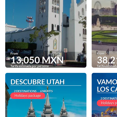
From
From
13,050 MXN
38,
Tarifa estimada por persona
Tarifa estimad
See
DESCUBRE UTAH
VAMO
LOS 
2 DESTINATIONS
6 NIGHTS
Holidays package
2 DESTINAT
Holidays 