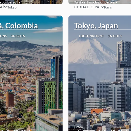
a por persona
Tarifa estimada por persona
AÍS:
CIUDAD O PAÍS:
Tokyo
Paris
See
See
á, Colombia
Tokyo, Japan
IONS
3 NIGHTS
1 DESTINATIONS
3 NIGHTS
From