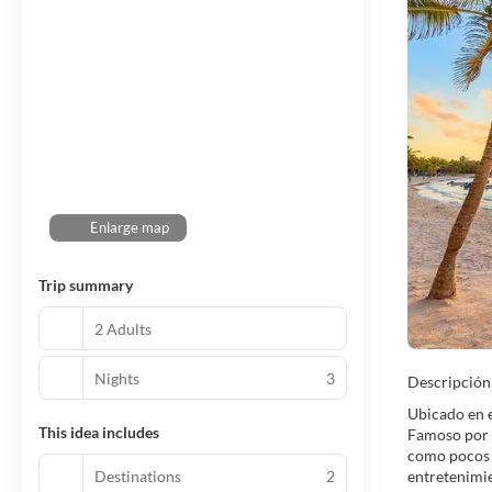
Enlarge map
Trip summary
2 Adults
Nights
3
Descripción
Ubicado en e
This idea includes
Famoso por s
como pocos l
Destinations
2
entretenimie