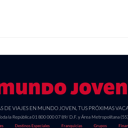
 DE VIAJES EN MUNDO JOVEN, TUS PRÓXIMAS VACA
oda la República 01 800 000 07 89/ D.F. y Área Metropolitana (55
es
Destinos Especiales
Franquicias
Grupos
Finan