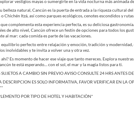
 explorar vestigios mayas o sumergirte en la vida nocturna más animada de
 belleza natural, Cancún es la puerta de entrada a la riqueza cultural
o Chichén Itzá, así como parques ecológicos, cenotes escondidos y ruta
o que complementa esta experiencia perfecta, es su deliciosa gastronomí
les de alto nivel, Cancún ofrece un festín de opciones para todos los gust
nte al mar: cada comida es parte de las vacaciones.
 equilibrio perfecto entre relajación y emoción, tradición y modernidad
s inolvidables y te invita a volver una y otra vez.
 ahí? Es momento de hacer ese viaje que tanto mereces. Explora nuestras
ncún te está esperando… con el sol, el mar y la magia listos para ti.
SUJETOS A CAMBIO SIN PREVIO AVISO CONSULTE 24 HRS ANTES DE
A DESCRIPCION ES SOLO INFORMATIVA, FAVOR VERIFICAR EN LA O
**
PLEMENTO POR TIPO DE HOTEL Y HABITACIÒN*