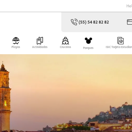
He
(55) 54 82 82 82
Playas
Actividades
Cruceros
ISIC Tarjeta Estudia
Parques