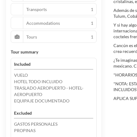
cristalinas,
Transports
1
Además de su
Tulum, Cobá 
Accommodations
1
Y si hay alg
internaciona
cocteles fre
Tours
1
Cancún es el
crea recuerdo
Tour summary
¿Te imaginas
Included
mexicano. Ca
*HORARIOS 
VUELO
HOTEL TODO INCLUIDO
*NOTA: EST
TRASLADO AEROPUERTO - HOTEL-
INCLUIDOS
AEROPUERTO
APLICA SU
EQUIPAJE DOCUMENTADO
Excluded
GASTOS PERSONALES
PROPINAS