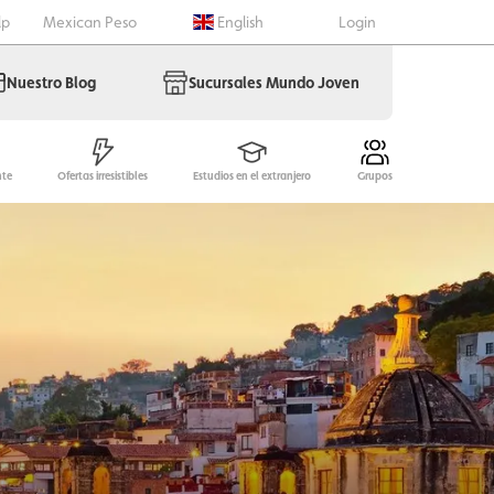
lp
Mexican Peso
English
Login
Nuestro Blog
Sucursales Mundo Joven
nte
Ofertas irresistibles
Estudios en el extranjero
Grupos