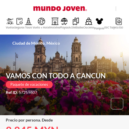
close
Ayuda
Vuelos
Seguros
Tours
Vuelo + Hotel
Hoteles
Playas
Actividades
Cruceros
ISIC Tarjeta Estudi
Parques
Peso Mexicano
Ciudad de México, México
Español
Entrar
VAMOS CON TODO A CANCUN
Paquete de vacaciones
Ref ID:
57259607
Precio por persona. Desde