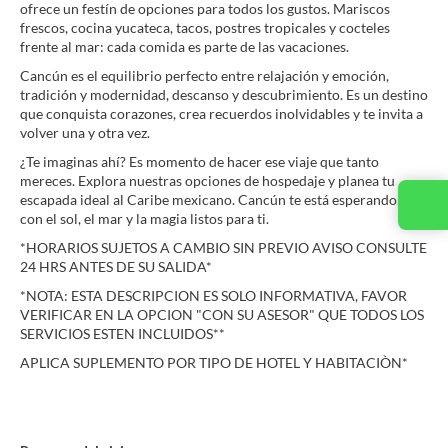
ofrece un festín de opciones para todos los gustos. Mariscos
frescos, cocina yucateca, tacos, postres tropicales y cocteles
frente al mar: cada comida es parte de las vacaciones.
Cancún es el equilibrio perfecto entre relajación y emoción,
tradición y modernidad, descanso y descubrimiento. Es un destino
que conquista corazones, crea recuerdos inolvidables y te invita a
volver una y otra vez.
¿Te imaginas ahí? Es momento de hacer ese viaje que tanto
mereces. Explora nuestras opciones de hospedaje y planea tu
escapada ideal al Caribe mexicano. Cancún te está esperando…
Contacta con nosotros
con el sol, el mar y la magia listos para ti.
*HORARIOS SUJETOS A CAMBIO SIN PREVIO AVISO CONSULTE
24 HRS ANTES DE SU SALIDA*
*NOTA: ESTA DESCRIPCION ES SOLO INFORMATIVA, FAVOR
VERIFICAR EN LA OPCION "CON SU ASESOR" QUE TODOS LOS
SERVICIOS ESTEN INCLUIDOS**
APLICA SUPLEMENTO POR TIPO DE HOTEL Y HABITACIÒN*