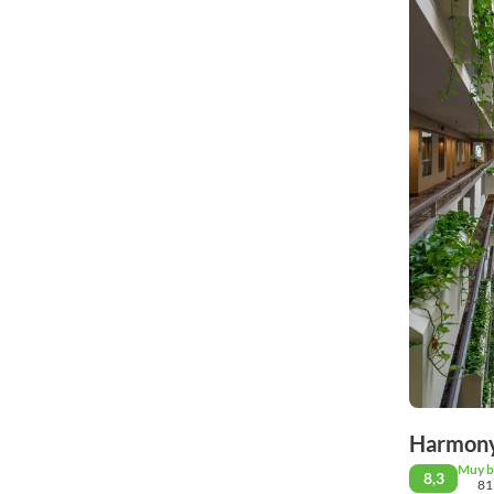
Harmony
Muy 
8,3
81