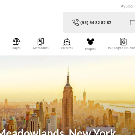
Ayuda
(55) 54 82 82 82
Playas
Actividades
Cruceros
ISIC Tarjeta Estudia
Parques
 Meadowlands, New York