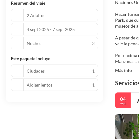
Naciones Uni
Resumen del viaje
Hacer turism
2 Adultos
Park, que cu
museos de ar
4 sept 2025 - 7 sept 2025
A pesar de q
Noches
3
vale la pena
Por encima d
Este paquete incluye
Más info
Ciudades
1
Servicios
Alojamientos
1
04
sept