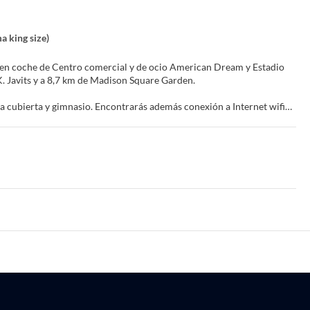
a king size)
s en coche de Centro comercial y de ocio American Dream y Estadio
b K. Javits y a 8,7 km de Madison Square Garden.
na cubierta y gimnasio. Encontrarás además conexión a Internet wifi
 La conexión wifi gratis te mantendrá en contacto con los tuyos.
era o ducha. Entre las comodidades, se incluyen caja fuerte,
lingüe a tu disposición. Hay un aparcamiento sin asistencia gratuito