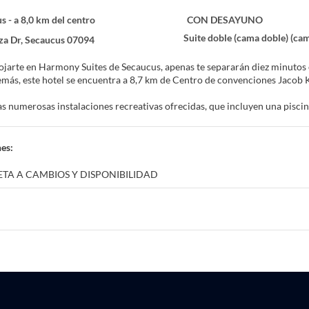
s - a 8,0 km del centro
CON DESAYUNO
Suite doble (cama doble) (cam
za Dr, Secaucus 07094
lojarte en Harmony Suites de Secaucus, apenas te separarán diez minuto
Life. Además, este hotel se encuentra a 8,7 km de Centro de convenciones Jaco
las numerosas instalaciones recreativas ofrecidas, que incluyen una pisci
televisión en la zona común y un salón de eventos.
una agradable estancia en una de las 261 habitaciones con televisión LCD.
es:
ás disfrutar de canales por cable. El cuarto de baño está provisto de bañ
teléfono.
ETA A CAMBIOS Y DISPONIBILIDAD
 desayuno bufé gratuito todos los días de 07:00 a 10:00.
entro de negocios, un servicio de recepción las 24 horas y atención multi