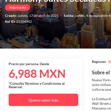
Alojamiento
Creado:
jueves, 17 de abril de 2025
-
Salida:
jueves, 4 de septiembr
Ref ID:
25104942
Regiones
N
Precio por persona. Desde
6,988 MXN
Sobre el
Nueva York e
*Consulta Términos y Condiciones al
ocho millone
Reservar.
culturas que
La Estatua d
Quiero saber más.
Wall Street 
Manzana como